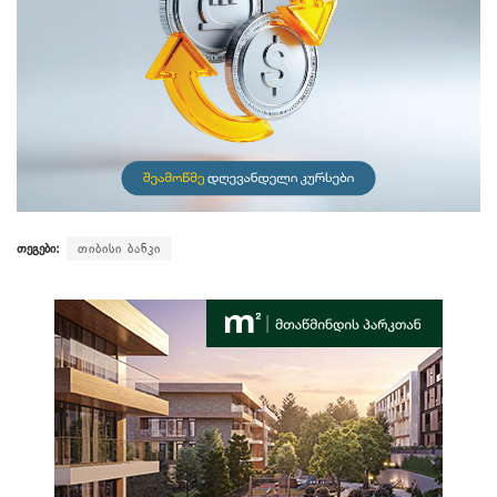
თეგები:
თიბისი ბანკი