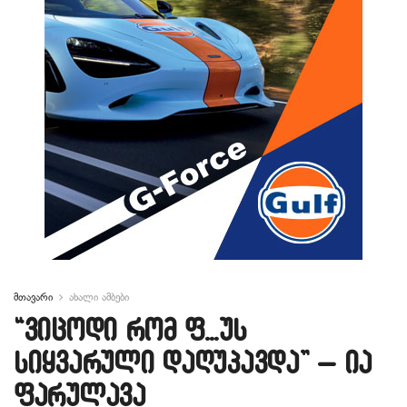
მთავარი
ახალი ამბები
“ვიცოდი რომ ფ…უს
სიყვარული დაღუპავდა” – ია
ფარულავა