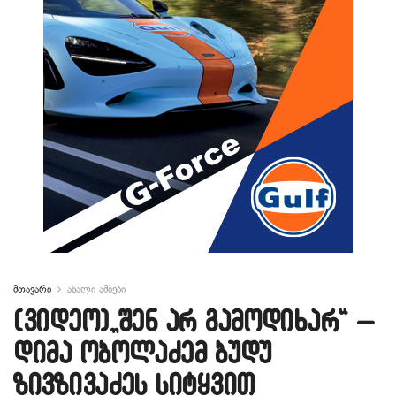
მთავარი
ახალი ამბები
(ვიდეო)„შენ არ გამოდიხარ“ –
დიმა ობოლაძემ ბუდუ
ზივზივაძეს სიტყვით