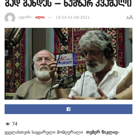
გად გახ­დეს – ნუგზარ კვაშალი
A
ავტორი -
ალია
19:54 01-08-2021
A
74
ყვე­ლას­თვის საყ­ვა­რე­ლი მომ­ღე­რა­ლი
თე­მურ წიკ­ლა­უ­