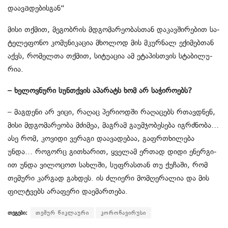
დაავaდე­ბის­გან“
მისი თქმით, მე­გობ­რის მდგო­მა­რე­ო­ბას­თან და­კავ­ში­რე­ბით სა­
ტე­ლე­ფო­ნო კო­მუ­ნი­კა­ცია მხო­ლოდ მის მკურ­ნალ ექი­მებ­თან
აქვს, რო­მელ­თა თქმით, სი­ტუ­ა­ცია ამ ეტა­პის­თვის სტა­ბი­ლუ­
რია.
– ხე­ლოვ­ნუ­რი სუნ­თქვის აპა­რატს ხომ არ სა­ჭი­რო­ებს?
– მაგ­დე­ნი არ ვიცი, რა­ღაც პე­რი­ოდ­ში რა­ღა­ცებს რთავ­დნენ,
მისი მდგო­მა­რე­ო­ბა მძი­მეა, მაგ­რამ გა­უმ­ჯო­ბე­სე­ბა იგ­რძნო­ბა…
ასე რომ, კო­ვი­დი ვე­რა­გი და­ა­ვა­დე­ბაა, გაფრ­თხი­ლე­ბა
უნდა… რო­გორც გი­თხა­რით, ყვე­ლამ ერ­თად დიდი ენერ­გი­
ით უნდა ვი­ლო­ცოთ სახ­ლში, სუფ­რას­თან თუ ქუ­ჩა­ში, რომ
თე­მუ­რი კარ­გად გახ­დეს. ის ძლი­ე­რი მომ­ღე­რა­ლია და მის
ფილ­ტვებს არა­ფე­რი და­ე­მარ­თე­ბა.
თეგები:
თემურ წიკლაური
კორონავირუსი