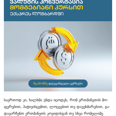
სა­ერ­თოდ კი, ხალ­ხმა უნდა იცო­დეს, რომ ერ­თმა­ნე­თის მო­
ფე­რე­ბით, პა­ტი­ვის­ცე­მით, ლოც­ვე­ბით თუ და­ვეხ­მა­რე­ბით, გა­
და­ვარ­ჩენთ ერ­თმა­ნეთს კო­ვი­დის­გან თუ სხვა რო­მე­ლი­მე