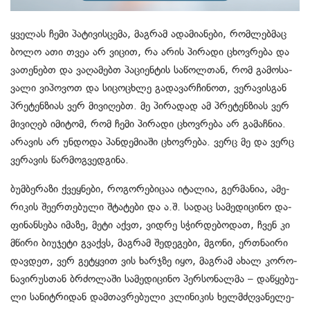
ყვე­ლას ჩემი პა­ტი­ვის­ცე­მა, მაგ­რამ ადა­მი­ა­ნე­ბი, რომ­ლებ­მაც
ბოლო ათი თვეა არ ვი­ცით, რა არის პი­რა­დი ცხოვ­რე­ბა და
ვა­თე­ნებთ და ვა­ღა­მებთ პა­ცი­ენ­ტის სა­წოლ­თან, რომ გა­მო­სა­
ვა­ლი ვი­პო­ვოთ და სი­ცო­ცხლე გა­და­ვარ­ჩი­ნოთ, ვე­რა­ვის­გან
პრე­ტენ­ზი­ას ვერ მი­ვი­ღებთ. მე პი­რა­დად ამ პრე­ტენ­ზი­ას ვერ
მი­ვი­ღებ იმი­ტომ, რომ ჩემი პი­რა­დი ცხოვ­რე­ბა არ გა­მაჩ­ნია.
არა­ვის არ უნ­დო­და პან­დე­მი­ა­ში ცხოვ­რე­ბა. ვერც მე და ვერც
ვე­რა­ვის წარ­მოგ­ვედ­გი­ნა.
ბუმ­ბე­რა­ზი ქვეყ­ნე­ბი, რო­გო­რე­ბი­ცაა იტა­ლია, გერ­მა­ნია, ამე­
რი­კის შე­ერ­თე­ბუ­ლი შტა­ტე­ბი და ა.შ. სა­დაც სა­მე­დი­ცი­ნო და­
ფი­ნან­სე­ბა იმა­ზე, მეტი აქვთ, ვიდ­რე სჭირ­დე­ბო­დათ, ჩვენ კი
მწი­რი ბი­უ­ჯე­ტი გვაქვს, მაგ­რამ შე­დე­გე­ბი, მგო­ნი, ერ­თნა­ი­რი
დავ­დეთ, ვერ გე­ტყვით ვის ხარ­ჯზე იყო, მაგ­რამ ახალ კო­რო­
ნა­ვირუს­თან ბრძო­ლა­ში სა­მე­დი­ცი­ნო პერ­სო­ნალ­მა – და­წყე­ბუ­
ლი სა­ნიტ­რი­დან დამ­თავ­რე­ბუ­ლი კლი­ნი­კის ხელ­მძღვა­ნე­ლე­