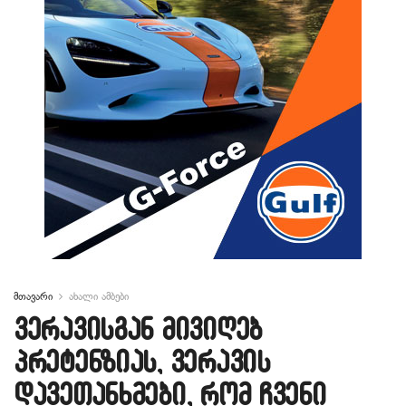
მთავარი
ახალი ამბები
ვერავისგან მივიღებ
პრეტენზიას, ვერავის
დავეთანხმები, რომ ჩვენი