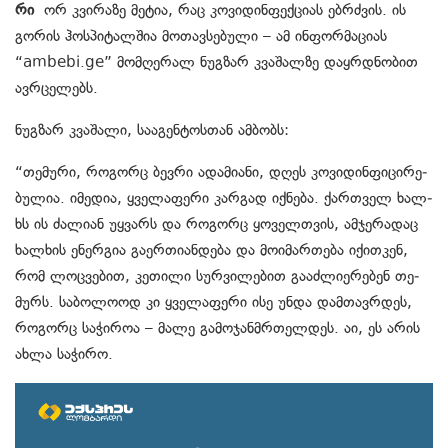
რი
ორ კვი­რა­ზე მე­ტია, რაც კო­ვი­დინ­ფექ­ცი­ას ებ­რძვის. ის
გო­რის ჰოს­პი­ტალ­შია მო­თავ­სე­ბუ­ლი – ამ ინ­ფორ­მა­ცი­ას
“ambebi.ge” მომ­ღე­რა­ლ ნუგ­ზარ კვა­შა­ლზე დაყრდნობით
ავრცელებს.
ნუგზარ კვაშალი, სააგენტოსთან ამბობს:
“თე­მუ­რი, რო­გორც ბევ­რი ადა­მი­ა­ნი, დღეს კო­ვი­დინ­ფი­ცი­რე­
ბუ­ლია. იმე­დია, ყვე­ლა­ფე­რი კარ­გად იქ­ნე­ბა. ქარ­თველ ხალ­
ხს ის ძა­ლი­ან უყ­ვარს და რო­გორც ყო­ველ­თვის, ამ­ჯე­რა­დაც
ხალ­ხის ენერ­გია გა­ერ­თი­ან­დე­ბა და მო­ი­მარ­თე­ბა იქით­კენ,
რომ ლოც­ვე­ბით, კე­თი­ლი სურ­ვი­ლე­ბით გა­აძ­ლი­ე­რე­ბენ თე­
მურს. სა­ბო­ლო­ოდ კი ყვე­ლა­ფე­რი ისე უნდა დამ­თავ­რდეს,
რო­გორც სა­ჭი­როა – მალე გა­მო­ჯან­მრთელ­დეს. აი, ეს არის
ახლა სა­ჭი­რო.