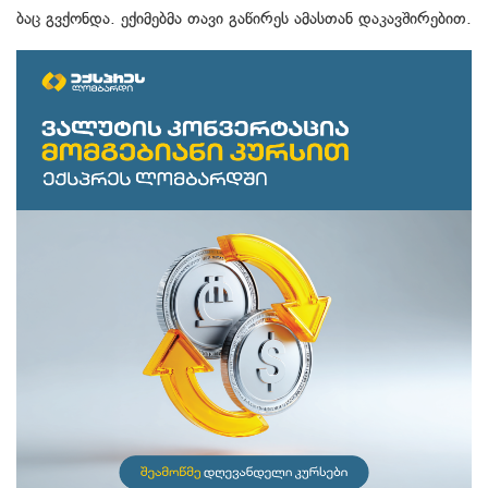
ბაც გვქონ­და. ექი­მებ­მა თავი გა­წი­რეს ამას­თან და­კავ­ში­რე­ბით.