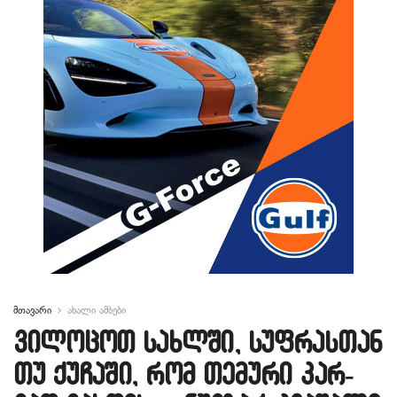
მთავარი
ახალი ამბები
ვი­ლო­ცოთ სახ­ლში, სუფ­რას­თან
თუ ქუ­ჩა­ში, რომ თე­მუ­რი კარ­