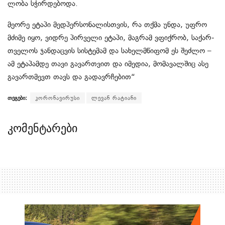
ლო­ბა სჭირ­დე­ბო­და.
მე­ო­რე ეტა­პი მედ­პერ­სო­ნა­ლის­თვის, რა თქმა უნდა, უფრო
მძი­მე იყო, ვიდ­რე პირ­ვე­ლი ეტა­პი, მაგ­რამ ვფიქ­რობ, სა­ქარ­
თვე­ლოს ჯან­დაც­ვის სის­ტე­მამ და სა­ხელ­მწი­ფომ ეს შეძ­ლო –
ამ ეტა­პამ­დე თავი გა­ვარ­თვით და იმე­დია, მო­მა­ვალ­შიც ასე
გა­ვარ­თმევთ თავს და გა­დავ­რჩე­ბით“
თეგები:
კორონავირუსი
ლევან რატიანი
კომენტარები