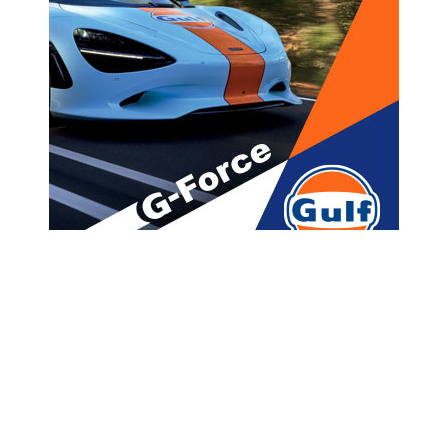
მთავარი
ახალი ამბები
რა იწვევს იმ „სიხარულის
ჭყლოპინს“, როცა ვინმე უსახო
უცხოელი სანქციებზე რაიმე