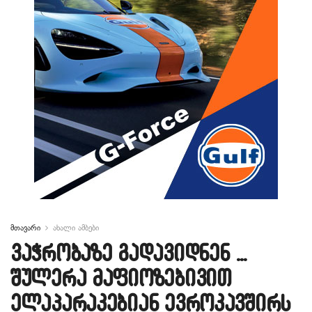
მთავარი
ახალი ამბები
ვაჭრობაზე გადავიდნენ …
შულერა მაფიოზებივით
ელაპარაკებიან ევროკავშირს