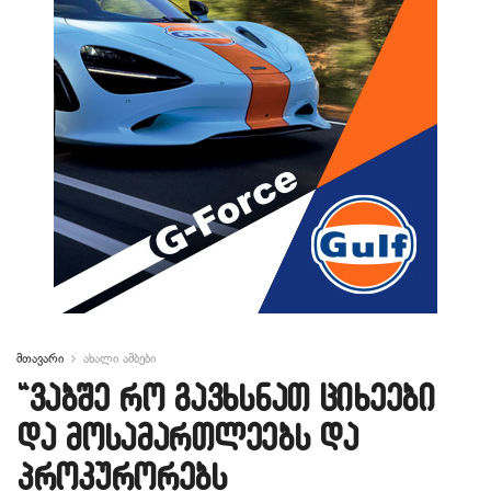
მთავარი
ახალი ამბები
“ვაბშე რო გავხსნათ ციხეები
და მოსამართლეებს და
პროკურორებს