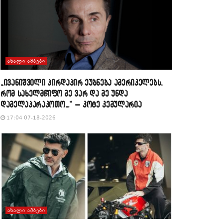
ᲐᲮᲐᲚᲘ ᲐᲛᲑᲔᲑᲘ
„ივანიშვილი პირდაპირ ეუბნება ამერიკელებს,
რომ სახელმწიფო მე ვარ და მე უნდა
დამელაპარაკოთო…“ – კოტე კემულარია
17:04 07-18-2026
ᲐᲮᲐᲚᲘ ᲐᲛᲑᲔᲑᲘ