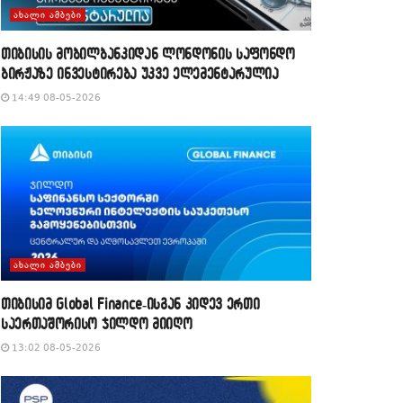
ᲐᲮᲐᲚᲘ ᲐᲛᲑᲔᲑᲘ
თიბისის მობილბანკიდან ლონდონის საფონდო
ბირჟაზე ინვესტირება უკვე ელემენტარულია
14:49 08-05-2026
ᲐᲮᲐᲚᲘ ᲐᲛᲑᲔᲑᲘ
თიბისიმ Global Finance-ისგან კიდევ ერთი
საერთაშორისო ჯილდო მიიღო
13:02 08-05-2026