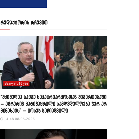
რედაქტორის რჩევით
ᲐᲮᲐᲚᲘ ᲐᲛᲑᲔᲑᲘ
“მძიმედაა საქმე საპატრიარქოსთან მიმართებაში
– აგრერიგ პატივაყრილი სამღვდელოება ჯერ არ
მინახავს” – იოსებ ბაჩიაშვილი
14:48 08-05-2026