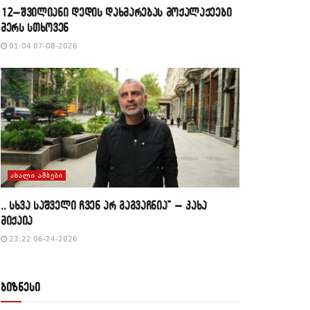
12–შვილიანი დედის დახმარებას მოქალაქეები
მერს სთხოვენ
01:04 07-08-2026
ᲐᲮᲐᲚᲘ ᲐᲛᲑᲔᲑᲘ
,, სხვა საშველი ჩვენ არ გაგვაჩნია” – კახა
მიქაია
23:22 06-24-2026
ბიზნესი