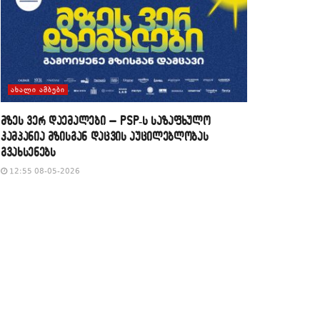
ᲐᲮᲐᲚᲘ ᲐᲛᲑᲔᲑᲘ
მზეს ვერ დაემალები – PSP-ს საზაფხულო
კამპანია მზისგან დაცვის აუცილებლობას
გვახსენებს
12:55 08-05-2026