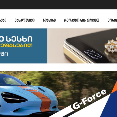
ᲑᲔᲑᲘ
ᲔᲥᲡᲙᲚᲣᲖᲘᲕᲘ
ᲑᲘᲖᲜᲔᲡᲘ
ᲠᲔᲓᲐᲥᲢᲝᲠᲘᲡ ᲠᲩᲔᲕᲘᲗ
ᲙᲝᲜᲢ