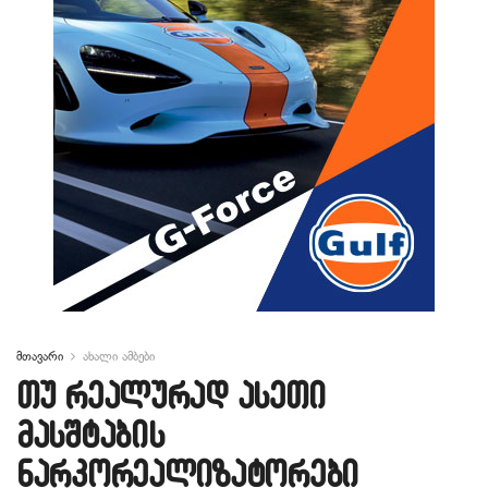
მთავარი
ახალი ამბები
თუ რეალურად ასეთი
მასშტაბის
ნარკორეალიზატორები