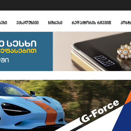
ᲑᲔᲑᲘ
ᲔᲥᲡᲙᲚᲣᲖᲘᲕᲘ
ᲑᲘᲖᲜᲔᲡᲘ
ᲠᲔᲓᲐᲥᲢᲝᲠᲘᲡ ᲠᲩᲔᲕᲘᲗ
ᲙᲝᲜᲢ