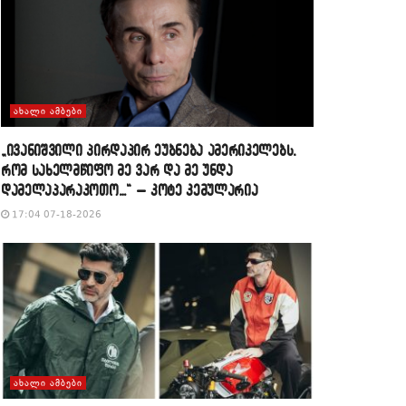
ᲐᲮᲐᲚᲘ ᲐᲛᲑᲔᲑᲘ
„ივანიშვილი პირდაპირ ეუბნება ამერიკელებს,
რომ სახელმწიფო მე ვარ და მე უნდა
დამელაპარაკოთო…“ – კოტე კემულარია
17:04 07-18-2026
ᲐᲮᲐᲚᲘ ᲐᲛᲑᲔᲑᲘ