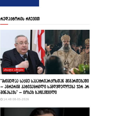
რედაქტორის რჩევით
ᲐᲮᲐᲚᲘ ᲐᲛᲑᲔᲑᲘ
“მძიმედაა საქმე საპატრიარქოსთან მიმართებაში
– აგრერიგ პატივაყრილი სამღვდელოება ჯერ არ
მინახავს” – იოსებ ბაჩიაშვილი
14:48 08-05-2026