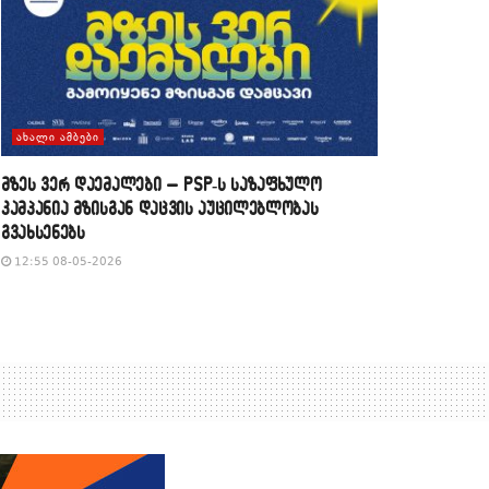
ᲐᲮᲐᲚᲘ ᲐᲛᲑᲔᲑᲘ
მზეს ვერ დაემალები – PSP-ს საზაფხულო
კამპანია მზისგან დაცვის აუცილებლობას
გვახსენებს
12:55 08-05-2026