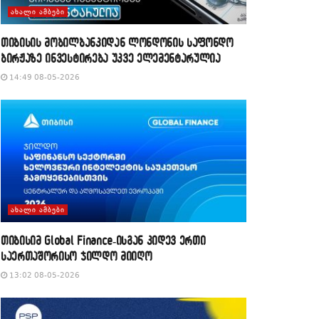
ᲐᲮᲐᲚᲘ ᲐᲛᲑᲔᲑᲘ
თიბისის მობილბანკიდან ლონდონის საფონდო
ბირჟაზე ინვესტირება უკვე ელემენტარულია
14:49 08-05-2026
ᲐᲮᲐᲚᲘ ᲐᲛᲑᲔᲑᲘ
თიბისიმ Global Finance-ისგან კიდევ ერთი
საერთაშორისო ჯილდო მიიღო
13:02 08-05-2026