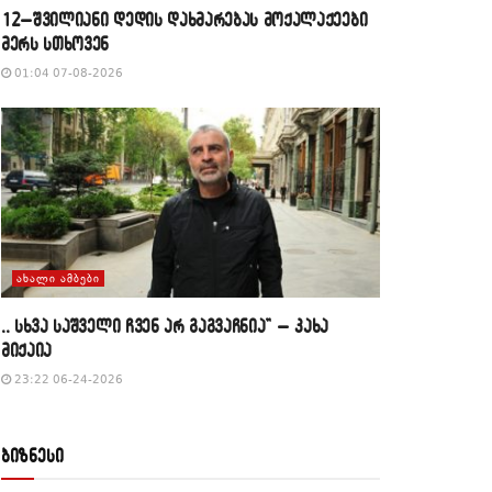
12–შვილიანი დედის დახმარებას მოქალაქეები
მერს სთხოვენ
01:04 07-08-2026
ᲐᲮᲐᲚᲘ ᲐᲛᲑᲔᲑᲘ
,, სხვა საშველი ჩვენ არ გაგვაჩნია” – კახა
მიქაია
23:22 06-24-2026
ბიზნესი