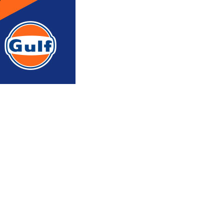
რედაქტორის რჩევით
ᲐᲮᲐᲚᲘ ᲐᲛᲑᲔᲑᲘ