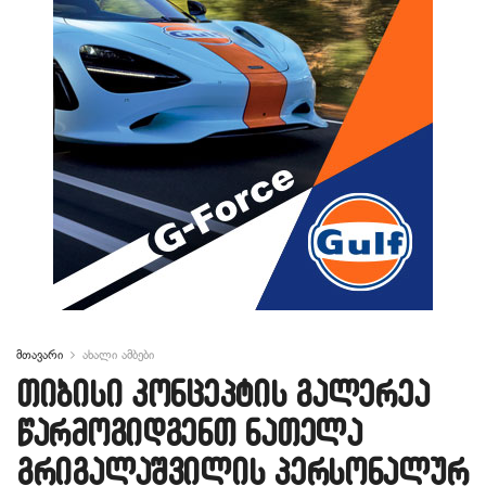
მთავარი
ახალი ამბები
თიბისი კონცეპტის გალერეა
წარმოგიდგენთ ნათელა
გრიგალაშვილის პერსონალურ