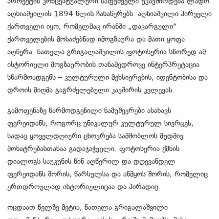
პროექტის
კონცეპტუალური
საფუძველი
უკავშირდება
ლადო
აღნიაშვილის
1894
წლის
ჩანაწერებს
.
აღნიაშვილი
პირველი
ქართველი
იყო
,
რომელმაც
ირანში
„
დაკარგული
“
ქართველების
მოსაძებნად
იმოგზაურა
და
მათი
ყოფა
აღწერა
.
ნათელა
გრიგალაშვილის
ფოტოსერია
სწორედ
ამ
ისტორიული
მოგზაურობის
თანამედროვე
ინტერპრეტაცია
ს
წარმოადგენს
–
კულტურული
მეხსიერების
,
იდენტობისა
და
დროის
მიღმა
გაგრძელებული
კავშირის
კვლევას
.
გამოფენაზე
წარმოდგენილი
ნამუშევრები
ასახავს
ფერეიდანს
,
როგორც
უნიკალურ
კულტურულ
სივრცეს
,
სადაც
ყოველდღიური
ცხოვრება
სამშობლოს
მუდმივ
მონატრებასთანაა
გადაჯაჭვული
.
ფოტოსერია
ქმნის
დიალოგს
საუკუნის
წინ
აღწერილ
და
დღევანდელ
ფერეიდანს
შორის
,
წარსულსა
და
აწმყოს
შორის
,
რომელიც
ერთდროულად
ისტორიულიცაა
და
პირადიც
.
ოცდაათ
წელზე
მეტია
,
ნათელა
გრიგალაშვილი