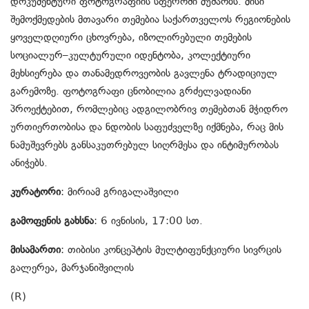
დოკუმენტური
ფოტოგრაფიის
სფეროში
მუშაობს
.
მისი
შემოქმედების
მთავარი
თემებია
საქართველოს
რეგიონების
ყოველდღიური
ცხოვრება
,
იზოლირებული
თემების
სოციალურ
–
კულტურული
იდენტობა
,
კოლექტიური
მეხსიერება
და
თანამედროვეობის
გავლენა
ტრადიციულ
გარემოზე
.
ფოტოგრაფი
ცნობილია
გრძელვადიანი
პროექტებით
,
რომლებიც
ადგილობრივ
თემებთან
მჭიდრო
ურთიერთობისა
და
ნდობის
საფუძველზე
იქმნება
,
რაც
მის
ნამუშევრებს
განსაკუთრებულ
სიღრმესა
და
ინტიმურობას
ანიჭებს
.
კურატორი
:
მირიამ
გრიგალაშვილი
გამოფენის გახსნა
:
6 ივნისის, 17:00 სთ.
მისამართი
:
თიბისი
კონცეპტის
მულტიფუნქციური
სივრცის
გალერეა
,
მარჯანიშვილის
(R)