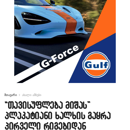
მთავარი
ახალი ამბები
“თავისუფლება მიშას”
პლაკატიანი ხალხის გაყრა
პირველი რიგებიდან