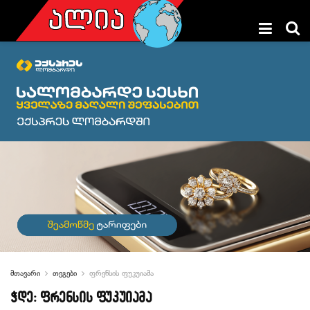
მთავარი
თეგები
ფრენსის ფუკუიამა
ჭდე:
ფრენსის ფუკუიამა