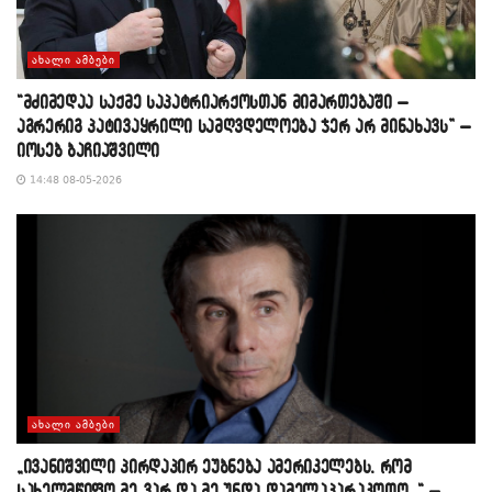
ᲐᲮᲐᲚᲘ ᲐᲛᲑᲔᲑᲘ
“მძიმედაა საქმე საპატრიარქოსთან მიმართებაში –
აგრერიგ პატივაყრილი სამღვდელოება ჯერ არ მინახავს” –
იოსებ ბაჩიაშვილი
14:48 08-05-2026
ᲐᲮᲐᲚᲘ ᲐᲛᲑᲔᲑᲘ
„ივანიშვილი პირდაპირ ეუბნება ამერიკელებს, რომ
სახელმწიფო მე ვარ და მე უნდა დამელაპარაკოთო…“ –