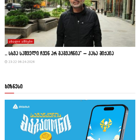
ᲐᲮᲐᲚᲘ ᲐᲛᲑᲔᲑᲘ
,, სხვა საშველი ჩვენ არ გაგვაჩნია” – კახა მიქაია
23:22 06-24-2026
ბიზნესი