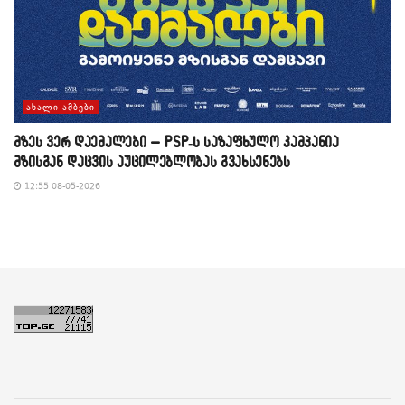
ᲐᲮᲐᲚᲘ ᲐᲛᲑᲔᲑᲘ
მზეს ვერ დაემალები – PSP-ს საზაფხულო კამპანია
მზისგან დაცვის აუცილებლობას გვახსენებს
12:55 08-05-2026