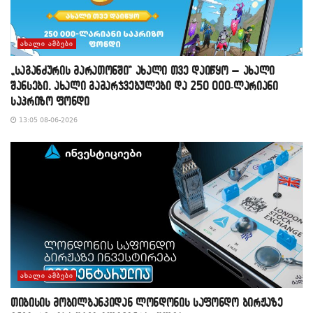
ᲐᲮᲐᲚᲘ ᲐᲛᲑᲔᲑᲘ
„საგანძურის მარათონში“ ახალი თვე დაიწყო – ახალი
შანსები, ახალი გამარჯვებულები და 250 000-ლარიანი
საპრიზო ფონდი
13:05 08-06-2026
ᲐᲮᲐᲚᲘ ᲐᲛᲑᲔᲑᲘ
თიბისის მობილბანკიდან ლონდონის საფონდო ბირჟაზე