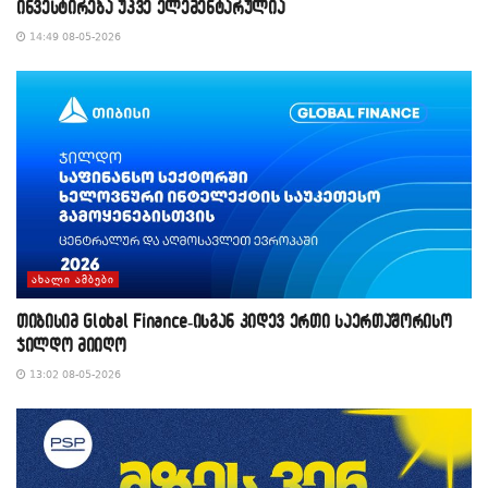
ინვესტირება უკვე ელემენტარულია
14:49 08-05-2026
ᲐᲮᲐᲚᲘ ᲐᲛᲑᲔᲑᲘ
თიბისიმ Global Finance-ისგან კიდევ ერთი საერთაშორისო
ჯილდო მიიღო
13:02 08-05-2026