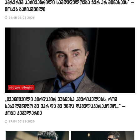
აგრერიგ პატივაყრილი სამღვდელოება ჯერ არ მინახავს” –
იოსებ ბაჩიაშვილი
14:48 08-05-2026
ᲐᲮᲐᲚᲘ ᲐᲛᲑᲔᲑᲘ
„ივანიშვილი პირდაპირ ეუბნება ამერიკელებს, რომ
სახელმწიფო მე ვარ და მე უნდა დამელაპარაკოთო…“ –
კოტე კემულარია
17:04 07-18-2026