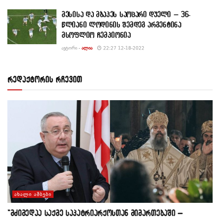
მესისა და მბაპეს საოცარი დუელი – 36-
წლიანი ლოდინის შემდეგ არგენტინა
მსოფლიო ჩემპიონია
ᲐᲕᲢᲝᲠᲘ -
ᲐᲚᲘᲐ
22:27 12-18-2022
რედაქტორის რჩევით
ᲐᲮᲐᲚᲘ ᲐᲛᲑᲔᲑᲘ
“მძიმედაა საქმე საპატრიარქოსთან მიმართებაში –