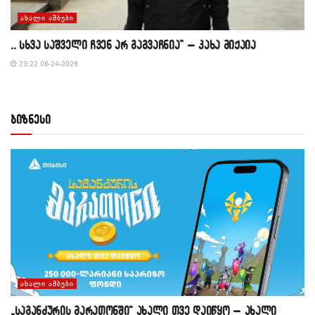
ᲐᲮᲐᲚᲘ ᲐᲛᲑᲔᲑᲘ
,, სხვა საშველი ჩვენ არ გაგვაჩნია” – კახა მიქაია
23:22 06-24-2026
ბიზნესი
ᲐᲮᲐᲚᲘ ᲐᲛᲑᲔᲑᲘ
„საგანძურის მარათონში“ ახალი თვე დაიწყო – ახალი