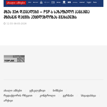
ᲐᲮᲐᲚᲘ ᲐᲛᲑᲔᲑᲘ
მზეს ვერ დაემალები – PSP-ს საზაფხულო კამპანია
მზისგან დაცვის აუცილებლობას გვახსენებს
12:55 08-05-2026
ახალი ამბები
ექსკლუზივი
ბიზნესი
რედაქტორის რჩევით
კონტროლი
გურმანი
სხვადასხვა
არქივი