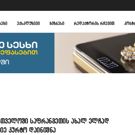
ᲑᲔᲑᲘ
ᲔᲥᲡᲙᲚᲣᲖᲘᲕᲘ
ᲑᲘᲖᲜᲔᲡᲘ
ᲠᲔᲓᲐᲥᲢᲝᲠᲘᲡ ᲠᲩᲔᲕᲘᲗ
ᲙᲝᲜᲢ
რთველოში საფრანგეთის ახალ ელჩად
იე კურტო დაინიშნა