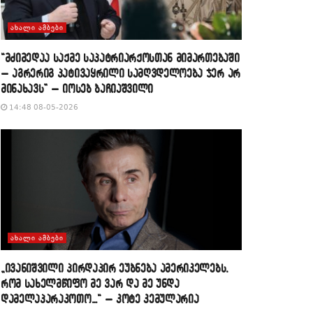
ᲐᲮᲐᲚᲘ ᲐᲛᲑᲔᲑᲘ
“მძიმედაა საქმე საპატრიარქოსთან მიმართებაში
– აგრერიგ პატივაყრილი სამღვდელოება ჯერ არ
მინახავს” – იოსებ ბაჩიაშვილი
14:48 08-05-2026
ᲐᲮᲐᲚᲘ ᲐᲛᲑᲔᲑᲘ
„ივანიშვილი პირდაპირ ეუბნება ამერიკელებს,
რომ სახელმწიფო მე ვარ და მე უნდა
დამელაპარაკოთო…“ – კოტე კემულარია