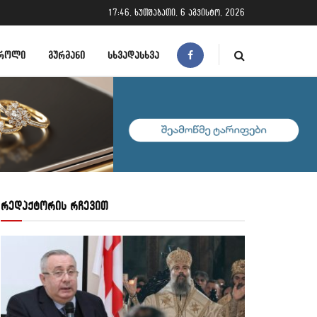
17:46, ხუთშაბათი, 6 აგვისტო, 2026
ᲠᲝᲚᲘ
ᲒᲣᲠᲛᲐᲜᲘ
ᲡᲮᲕᲐᲓᲐᲡᲮᲕᲐ
რედაქტორის რჩევით