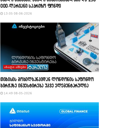
000-ლარიანი საპრიზო ფონდი
13:05 08-06-2026
ᲐᲮᲐᲚᲘ ᲐᲛᲑᲔᲑᲘ
თიბისის მობილბანკიდან ლონდონის საფონდო
ბირჟაზე ინვესტირება უკვე ელემენტარულია
14:49 08-05-2026