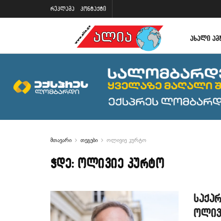
რეკლამა
კონტაქტი
ᲐᲮᲐᲚᲘ ᲐᲛ
მთავარი
თეგები
ოლივიე კურტო
ჭდე:
ოლივიე კურტო
საქა
ოლივ