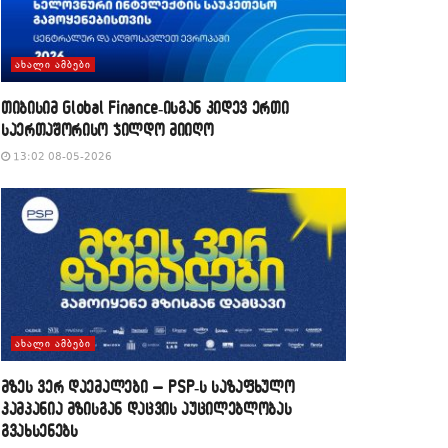
ᲐᲮᲐᲚᲘ ᲐᲛᲑᲔᲑᲘ
თიბისიმ Global Finance-ისგან კიდევ ერთი
საერთაშორისო ჯილდო მიიღო
13:02 08-05-2026
ᲐᲮᲐᲚᲘ ᲐᲛᲑᲔᲑᲘ
მზეს ვერ დაემალები – PSP-ს საზაფხულო
კამპანია მზისგან დაცვის აუცილებლობას
გვახსენებს