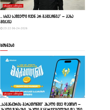
ᲐᲮᲐᲚᲘ ᲐᲛᲑᲔᲑᲘ
,, სხვა საშველი ჩვენ არ გაგვაჩნია” – კახა
მიქაია
23:22 06-24-2026
ბიზნესი
ᲐᲮᲐᲚᲘ ᲐᲛᲑᲔᲑᲘ
„საგანძურის მარათონში“ ახალი თვე დაიწყო –
ახალი შანსები, ახალი გამარჯვებულები და 250