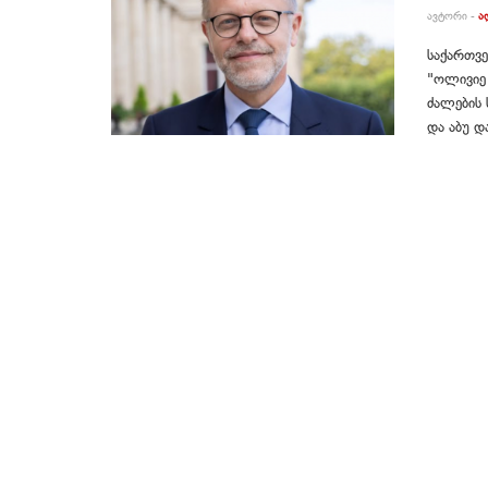
ᲐᲕᲢᲝᲠᲘ -
Ა
საქართვ
"ოლივიე 
ძალების 
და აბუ დ