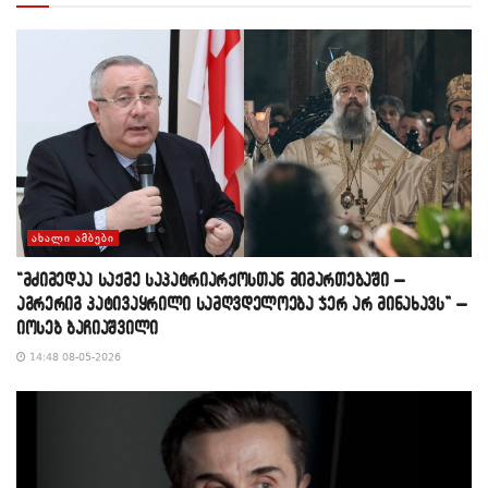
ᲐᲮᲐᲚᲘ ᲐᲛᲑᲔᲑᲘ
“მძიმედაა საქმე საპატრიარქოსთან მიმართებაში –
აგრერიგ პატივაყრილი სამღვდელოება ჯერ არ მინახავს” –
იოსებ ბაჩიაშვილი
14:48 08-05-2026