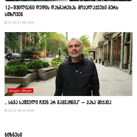
12–შვილიანი დედის დახმარებას მოქალაქეები მერს
სთხოვენ
01:04 07-08-2026
ᲐᲮᲐᲚᲘ ᲐᲛᲑᲔᲑᲘ
,, სხვა საშველი ჩვენ არ გაგვაჩნია” – კახა მიქაია
23:22 06-24-2026
ბიზნესი