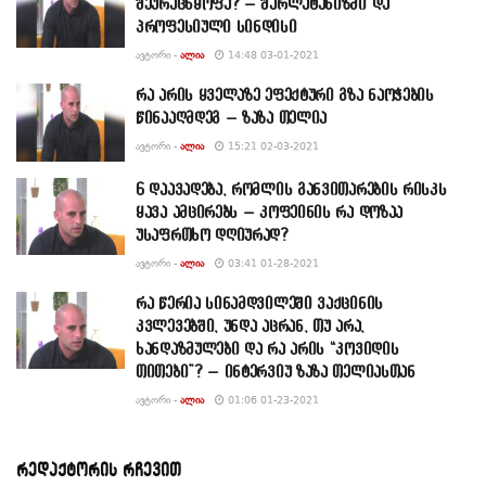
შეურაცხყოფა? – შარლატანიზმი და
პროფესიული სინდისი
ᲐᲕᲢᲝᲠᲘ -
ᲐᲚᲘᲐ
14:48 03-01-2021
რა არის ყველაზე ეფექტური გზა ნაოჭების
წინააღმდეგ – ზაზა თელია
ᲐᲕᲢᲝᲠᲘ -
ᲐᲚᲘᲐ
15:21 02-03-2021
6 დაავადება, რომლის განვითარების რისკს
ყავა ამცირებს – კოფეინის რა დოზაა
უსაფრთხო დღიურად?
ᲐᲕᲢᲝᲠᲘ -
ᲐᲚᲘᲐ
03:41 01-28-2021
რა წერია სინამდვილეში ვაქცინის
კვლევებში, უნდა აცრან, თუ არა,
ხანდაზმულები და რა არის “კოვიდის
თითები”? – ინტერვიუ ზაზა თელიასთან
ᲐᲕᲢᲝᲠᲘ -
ᲐᲚᲘᲐ
01:06 01-23-2021
რედაქტორის რჩევით