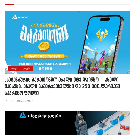
ᲐᲮᲐᲚᲘ ᲐᲛᲑᲔᲑᲘ
„საგანძურის მარათონში“ ახალი თვე დაიწყო – ახალი
შანსები, ახალი გამარჯვებულები და 250 000-ლარიანი
საპრიზო ფონდი
13:05 08-06-2026