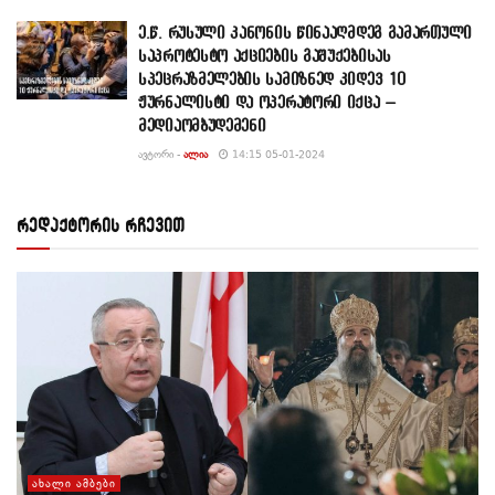
ე.წ. რუსული კანონის წინააღმდეგ გამართული
საპროტესტო აქციების გაშუქებისას
სპეცრაზმელების სამიზნედ კიდევ 10
ჟურნალისტი და ოპერატორი იქცა –
მედიაომბუდემენი
ᲐᲕᲢᲝᲠᲘ -
ᲐᲚᲘᲐ
14:15 05-01-2024
რედაქტორის რჩევით
ᲐᲮᲐᲚᲘ ᲐᲛᲑᲔᲑᲘ