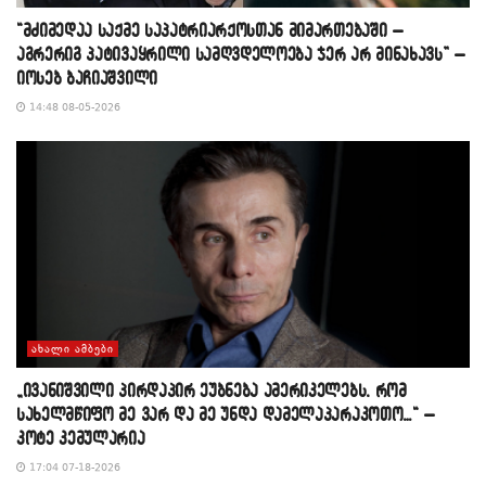
“მძიმედაა საქმე საპატრიარქოსთან მიმართებაში –
აგრერიგ პატივაყრილი სამღვდელოება ჯერ არ მინახავს” –
იოსებ ბაჩიაშვილი
14:48 08-05-2026
ᲐᲮᲐᲚᲘ ᲐᲛᲑᲔᲑᲘ
„ივანიშვილი პირდაპირ ეუბნება ამერიკელებს, რომ
სახელმწიფო მე ვარ და მე უნდა დამელაპარაკოთო…“ –
კოტე კემულარია
17:04 07-18-2026