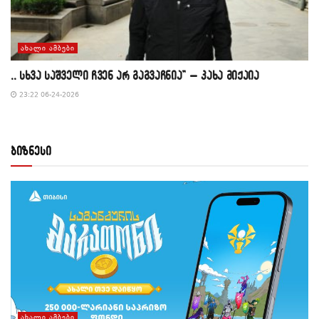
ᲐᲮᲐᲚᲘ ᲐᲛᲑᲔᲑᲘ
,, სხვა საშველი ჩვენ არ გაგვაჩნია” – კახა მიქაია
23:22 06-24-2026
ბიზნესი
ᲐᲮᲐᲚᲘ ᲐᲛᲑᲔᲑᲘ