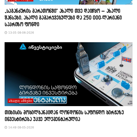
„საგანძურის მარათონში“ ახალი თვე დაიწყო – ახალი
შანსები, ახალი გამარჯვებულები და 250 000-ლარიანი
საპრიზო ფონდი
13:05 08-06-2026
ᲐᲮᲐᲚᲘ ᲐᲛᲑᲔᲑᲘ
თიბისის მობილბანკიდან ლონდონის საფონდო ბირჟაზე
ინვესტირება უკვე ელემენტარულია
14:49 08-05-2026