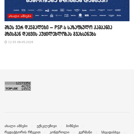
ᲐᲮᲐᲚᲘ ᲐᲛᲑᲔᲑᲘ
მზეს ვერ დაემალები – PSP-ს საზაფხულო კამპანია
მზისგან დაცვის აუცილებლობას გვახსენებს
12:55 08-05-2026
ახალი ამბები
ექსკლუზივი
ბიზნესი
რედაქტორის რჩევით
კონტროლი
გურმანი
სხვადასხვა