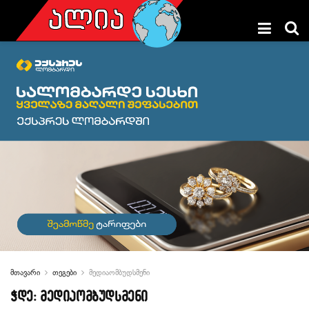
მთავარი
თეგები
მედიაომბუდსმენი
ჭდე:
მედიაომბუდსმენი