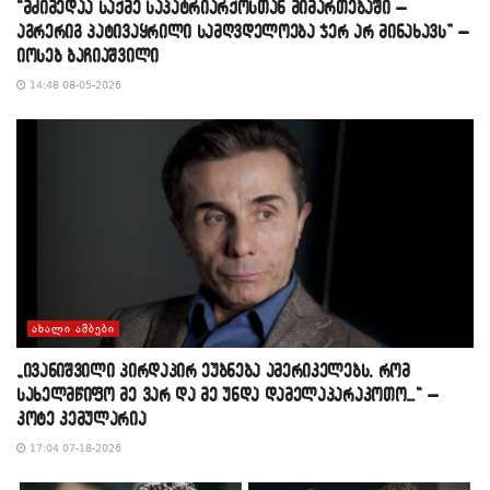
“მძიმედაა საქმე საპატრიარქოსთან მიმართებაში –
აგრერიგ პატივაყრილი სამღვდელოება ჯერ არ მინახავს” –
იოსებ ბაჩიაშვილი
14:48 08-05-2026
ᲐᲮᲐᲚᲘ ᲐᲛᲑᲔᲑᲘ
„ივანიშვილი პირდაპირ ეუბნება ამერიკელებს, რომ
სახელმწიფო მე ვარ და მე უნდა დამელაპარაკოთო…“ –
კოტე კემულარია
17:04 07-18-2026