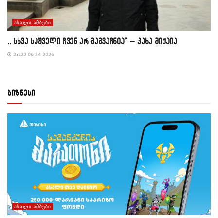
ᲐᲮᲐᲚᲘ ᲐᲛᲑᲔᲑᲘ
,, სხვა საშველი ჩვენ არ გაგვაჩნია” – კახა მიქაია
23:22 06-24-2026
ბიზნესი
ᲐᲮᲐᲚᲘ ᲐᲛᲑᲔᲑᲘ