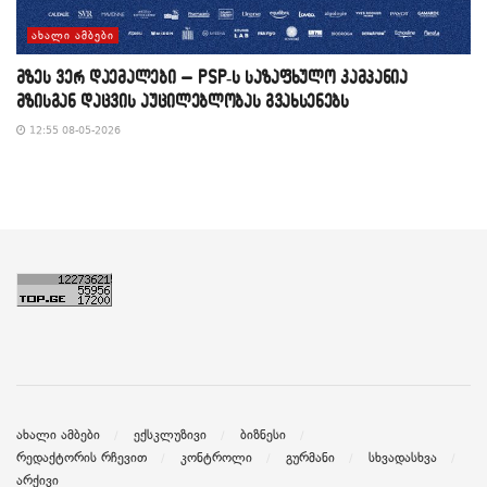
ᲐᲮᲐᲚᲘ ᲐᲛᲑᲔᲑᲘ
მზეს ვერ დაემალები – PSP-ს საზაფხულო კამპანია
მზისგან დაცვის აუცილებლობას გვახსენებს
12:55 08-05-2026
ახალი ამბები
ექსკლუზივი
ბიზნესი
რედაქტორის რჩევით
კონტროლი
გურმანი
სხვადასხვა
არქივი