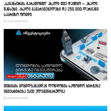
„საგანძურის მარათონში“ ახალი თვე დაიწყო – ახალი
შანსები, ახალი გამარჯვებულები და 250 000-ლარიანი
საპრიზო ფონდი
13:05 08-06-2026
ᲐᲮᲐᲚᲘ ᲐᲛᲑᲔᲑᲘ
თიბისის მობილბანკიდან ლონდონის საფონდო ბირჟაზე
ინვესტირება უკვე ელემენტარულია
14:49 08-05-2026