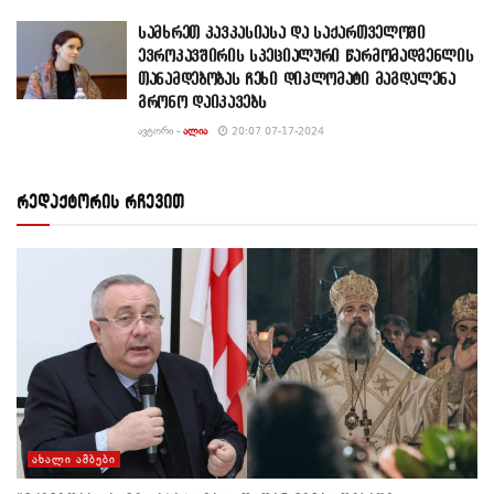
სამხრეთ კავკასიასა და საქართველოში
ევროკავშირის სპეციალური წარმომადგენლის
თანამდებობას ჩეხი დიპლომატი მაგდალენა
გრონო დაიკავებს
ᲐᲕᲢᲝᲠᲘ -
ᲐᲚᲘᲐ
20:07 07-17-2024
რედაქტორის რჩევით
ᲐᲮᲐᲚᲘ ᲐᲛᲑᲔᲑᲘ