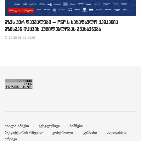
ᲐᲮᲐᲚᲘ ᲐᲛᲑᲔᲑᲘ
მზეს ვერ დაემალები – PSP-ს საზაფხულო კამპანია
მზისგან დაცვის აუცილებლობას გვახსენებს
12:55 08-05-2026
ახალი ამბები
ექსკლუზივი
ბიზნესი
რედაქტორის რჩევით
კონტროლი
გურმანი
სხვადასხვა
არქივი