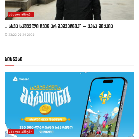
ᲐᲮᲐᲚᲘ ᲐᲛᲑᲔᲑᲘ
,, სხვა საშველი ჩვენ არ გაგვაჩნია” – კახა მიქაია
23:22 06-24-2026
ბიზნესი
ᲐᲮᲐᲚᲘ ᲐᲛᲑᲔᲑᲘ