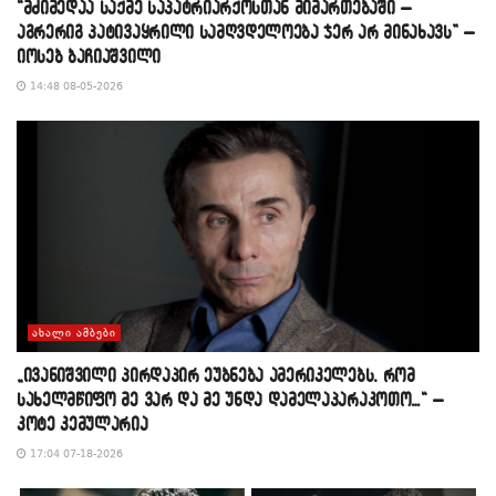
“მძიმედაა საქმე საპატრიარქოსთან მიმართებაში –
აგრერიგ პატივაყრილი სამღვდელოება ჯერ არ მინახავს” –
იოსებ ბაჩიაშვილი
14:48 08-05-2026
ᲐᲮᲐᲚᲘ ᲐᲛᲑᲔᲑᲘ
„ივანიშვილი პირდაპირ ეუბნება ამერიკელებს, რომ
სახელმწიფო მე ვარ და მე უნდა დამელაპარაკოთო…“ –
კოტე კემულარია
17:04 07-18-2026