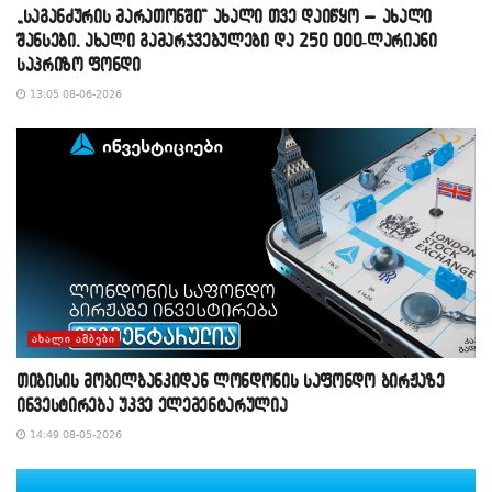
„საგანძურის მარათონში“ ახალი თვე დაიწყო – ახალი
შანსები, ახალი გამარჯვებულები და 250 000-ლარიანი
საპრიზო ფონდი
13:05 08-06-2026
ᲐᲮᲐᲚᲘ ᲐᲛᲑᲔᲑᲘ
თიბისის მობილბანკიდან ლონდონის საფონდო ბირჟაზე
ინვესტირება უკვე ელემენტარულია
14:49 08-05-2026