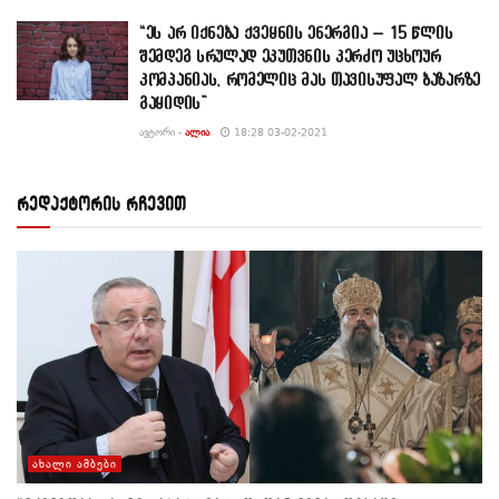
“ეს არ იქნება ქვეყნის ენერგია – 15 წლის
შემდეგ სრულად ეკუთვნის კერძო უცხოურ
კომპანიას, რომელიც მას თავისუფალ ბაზარზე
გაყიდის”
ᲐᲕᲢᲝᲠᲘ -
ᲐᲚᲘᲐ
18:28 03-02-2021
რედაქტორის რჩევით
ᲐᲮᲐᲚᲘ ᲐᲛᲑᲔᲑᲘ