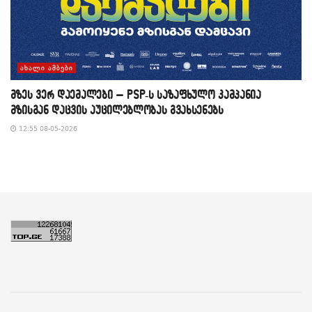
ᲐᲮᲐᲚᲘ ᲐᲛᲑᲔᲑᲘ
მზეს ვერ დაემალები – PSP-ს საზაფხულო კამპანია
მზისგან დაცვის აუცილებლობას გვახსენებს
12:55 08-05-2026