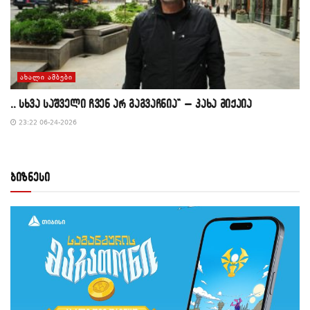
ᲐᲮᲐᲚᲘ ᲐᲛᲑᲔᲑᲘ
,, სხვა საშველი ჩვენ არ გაგვაჩნია” – კახა მიქაია
23:22 06-24-2026
ბიზნესი