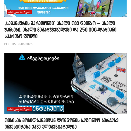
ᲐᲮᲐᲚᲘ ᲐᲛᲑᲔᲑᲘ
„საგანძურის მარათონში“ ახალი თვე დაიწყო – ახალი
შანსები, ახალი გამარჯვებულები და 250 000-ლარიანი
საპრიზო ფონდი
13:05 08-06-2026
ᲐᲮᲐᲚᲘ ᲐᲛᲑᲔᲑᲘ
თიბისის მობილბანკიდან ლონდონის საფონდო ბირჟაზე
ინვესტირება უკვე ელემენტარულია