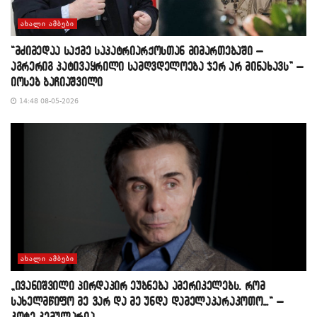
ᲐᲮᲐᲚᲘ ᲐᲛᲑᲔᲑᲘ
“მძიმედაა საქმე საპატრიარქოსთან მიმართებაში –
აგრერიგ პატივაყრილი სამღვდელოება ჯერ არ მინახავს” –
იოსებ ბაჩიაშვილი
14:48 08-05-2026
ᲐᲮᲐᲚᲘ ᲐᲛᲑᲔᲑᲘ
„ივანიშვილი პირდაპირ ეუბნება ამერიკელებს, რომ
სახელმწიფო მე ვარ და მე უნდა დამელაპარაკოთო…“ –
კოტე კემულარია