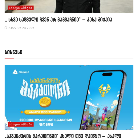
ᲐᲮᲐᲚᲘ ᲐᲛᲑᲔᲑᲘ
,, სხვა საშველი ჩვენ არ გაგვაჩნია” – კახა მიქაია
23:22 06-24-2026
ბიზნესი
ᲐᲮᲐᲚᲘ ᲐᲛᲑᲔᲑᲘ
„საგანძურის მარათონში“ ახალი თვე დაიწყო – ახალი