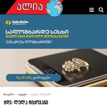
მთავარი
თეგები
ლელა ჩიქოვანი
ჭდე:
ლელა ჩიქოვანი