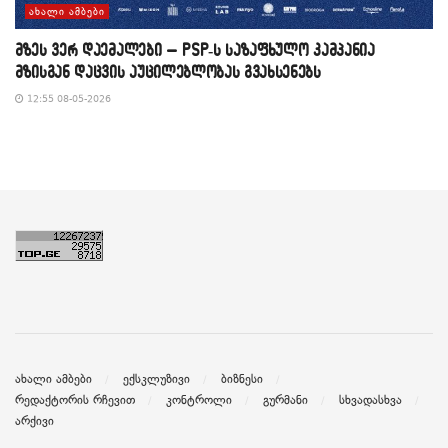
ᲐᲮᲐᲚᲘ ᲐᲛᲑᲔᲑᲘ
მზეს ვერ დაემალები – PSP-ს საზაფხულო კამპანია
მზისგან დაცვის აუცილებლობას გვახსენებს
12:55 08-05-2026
ახალი ამბები
ექსკლუზივი
ბიზნესი
რედაქტორის რჩევით
კონტროლი
გურმანი
სხვადასხვა
არქივი