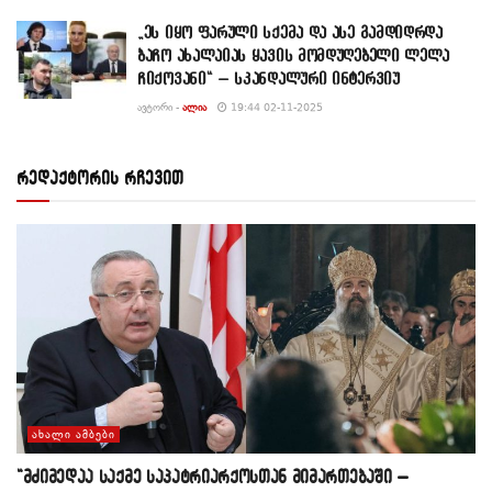
„ეს იყო ფარული სქემა და ასე გამდიდრდა
ბაჩო ახალაიას ყავის მომდუღებელი ლელა
ჩიქოვანი“ – სკანდალური ინტერვიუ
ᲐᲕᲢᲝᲠᲘ -
ᲐᲚᲘᲐ
19:44 02-11-2025
რედაქტორის რჩევით
ᲐᲮᲐᲚᲘ ᲐᲛᲑᲔᲑᲘ
“მძიმედაა საქმე საპატრიარქოსთან მიმართებაში –