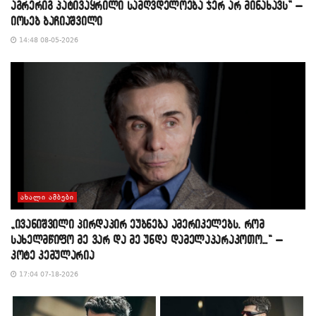
აგრერიგ პატივაყრილი სამღვდელოება ჯერ არ მინახავს” –
იოსებ ბაჩიაშვილი
14:48 08-05-2026
ᲐᲮᲐᲚᲘ ᲐᲛᲑᲔᲑᲘ
„ივანიშვილი პირდაპირ ეუბნება ამერიკელებს, რომ
სახელმწიფო მე ვარ და მე უნდა დამელაპარაკოთო…“ –
კოტე კემულარია
17:04 07-18-2026