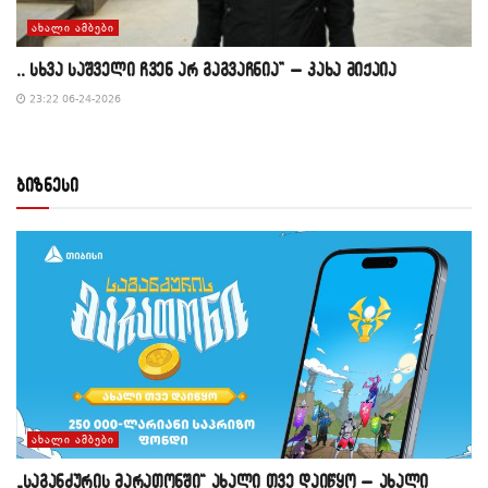
ᲐᲮᲐᲚᲘ ᲐᲛᲑᲔᲑᲘ
,, სხვა საშველი ჩვენ არ გაგვაჩნია” – კახა მიქაია
23:22 06-24-2026
ბიზნესი
ᲐᲮᲐᲚᲘ ᲐᲛᲑᲔᲑᲘ
„საგანძურის მარათონში“ ახალი თვე დაიწყო – ახალი