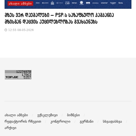
ᲐᲮᲐᲚᲘ ᲐᲛᲑᲔᲑᲘ
მზეს ვერ დაემალები – PSP-ს საზაფხულო კამპანია
მზისგან დაცვის აუცილებლობას გვახსენებს
12:55 08-05-2026
ახალი ამბები
ექსკლუზივი
ბიზნესი
რედაქტორის რჩევით
კონტროლი
გურმანი
სხვადასხვა
არქივი