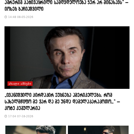
აგრერიგ პატივაყრილი სამღვდელოება ჯერ არ მინახავს” –
იოსებ ბაჩიაშვილი
14:48 08-05-2026
ᲐᲮᲐᲚᲘ ᲐᲛᲑᲔᲑᲘ
„ივანიშვილი პირდაპირ ეუბნება ამერიკელებს, რომ
სახელმწიფო მე ვარ და მე უნდა დამელაპარაკოთო…“ –
კოტე კემულარია
17:04 07-18-2026