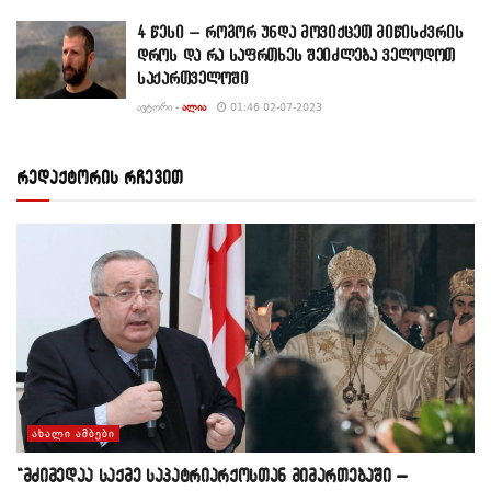
4 წესი – როგორ უნდა მოვიქცეთ მიწისძვრის
დროს და რა საფრთხეს შეიძლება ველოდოთ
საქართველოში
ᲐᲕᲢᲝᲠᲘ -
ᲐᲚᲘᲐ
01:46 02-07-2023
რედაქტორის რჩევით
ᲐᲮᲐᲚᲘ ᲐᲛᲑᲔᲑᲘ
“მძიმედაა საქმე საპატრიარქოსთან მიმართებაში –