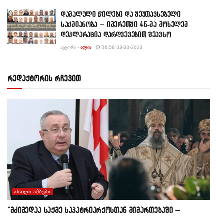
დამალული წილები და შეუთავსებელი
საქმიანობა – იმერეთში 46-მა მოხელემ
დეკლარაცია დარღვევებით შეავსო
ᲐᲕᲢᲝᲠᲘ -
ᲐᲚᲘᲐ
16:58 03-30-2023
რედაქტორის რჩევით
ᲐᲮᲐᲚᲘ ᲐᲛᲑᲔᲑᲘ
“მძიმედაა საქმე საპატრიარქოსთან მიმართებაში –