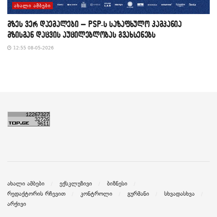
ᲐᲮᲐᲚᲘ ᲐᲛᲑᲔᲑᲘ
მზეს ვერ დაემალები – PSP-ს საზაფხულო კამპანია
მზისგან დაცვის აუცილებლობას გვახსენებს
12:55 08-05-2026
ახალი ამბები
ექსკლუზივი
ბიზნესი
რედაქტორის რჩევით
კონტროლი
გურმანი
სხვადასხვა
არქივი