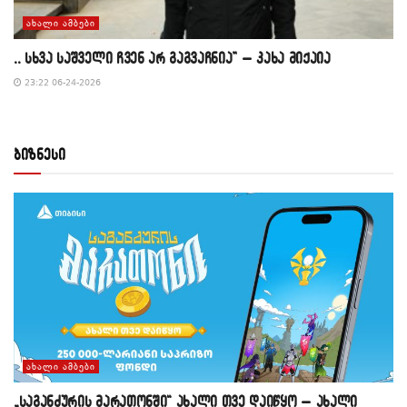
ᲐᲮᲐᲚᲘ ᲐᲛᲑᲔᲑᲘ
,, სხვა საშველი ჩვენ არ გაგვაჩნია” – კახა მიქაია
23:22 06-24-2026
ბიზნესი
ᲐᲮᲐᲚᲘ ᲐᲛᲑᲔᲑᲘ
„საგანძურის მარათონში“ ახალი თვე დაიწყო – ახალი