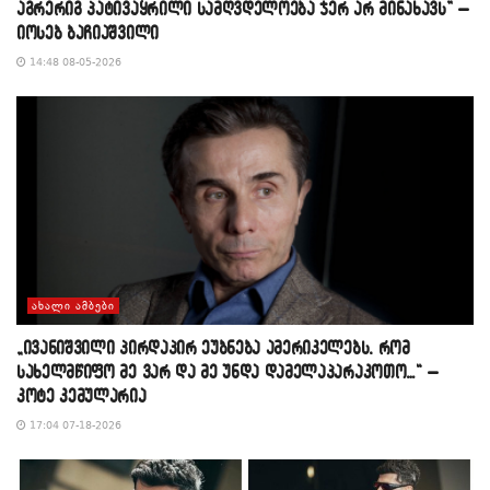
აგრერიგ პატივაყრილი სამღვდელოება ჯერ არ მინახავს” –
იოსებ ბაჩიაშვილი
14:48 08-05-2026
ᲐᲮᲐᲚᲘ ᲐᲛᲑᲔᲑᲘ
„ივანიშვილი პირდაპირ ეუბნება ამერიკელებს, რომ
სახელმწიფო მე ვარ და მე უნდა დამელაპარაკოთო…“ –
კოტე კემულარია
17:04 07-18-2026