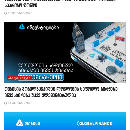
საპრიზო ფონდი
13:05 08-06-2026
ᲐᲮᲐᲚᲘ ᲐᲛᲑᲔᲑᲘ
თიბისის მობილბანკიდან ლონდონის საფონდო ბირჟაზე
ინვესტირება უკვე ელემენტარულია
14:49 08-05-2026