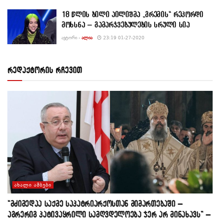
18 წლის ბილი აილიშმა „გრემის“ რეკორდი
მოხსნა – გამარჯვებულების სრული სია
ᲐᲕᲢᲝᲠᲘ -
ᲐᲚᲘᲐ
23:19 01-27-2020
რედაქტორის რჩევით
ᲐᲮᲐᲚᲘ ᲐᲛᲑᲔᲑᲘ
“მძიმედაა საქმე საპატრიარქოსთან მიმართებაში –
აგრერიგ პატივაყრილი სამღვდელოება ჯერ არ მინახავს” –