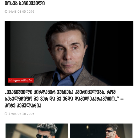
იოსებ ბაჩიაშვილი
14:48 08-05-2026
ᲐᲮᲐᲚᲘ ᲐᲛᲑᲔᲑᲘ
„ივანიშვილი პირდაპირ ეუბნება ამერიკელებს, რომ
სახელმწიფო მე ვარ და მე უნდა დამელაპარაკოთო…“ –
კოტე კემულარია
17:04 07-18-2026