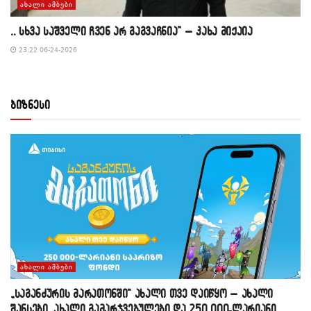
ᲐᲮᲐᲚᲘ ᲐᲛᲑᲔᲑᲘ
,, სხვა საშველი ჩვენ არ გაგვაჩნია” – კახა მიქაია
23:22 06-24-2026
ბიზნესი
ᲐᲮᲐᲚᲘ ᲐᲛᲑᲔᲑᲘ
„საგანძურის მარათონში“ ახალი თვე დაიწყო – ახალი
შანსები, ახალი გამარჯვებულები და 250 000-ლარიანი