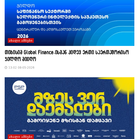
ᲐᲮᲐᲚᲘ ᲐᲛᲑᲔᲑᲘ
თიბისიმ Global Finance-ისგან კიდევ ერთი საერთაშორისო
ჯილდო მიიღო
13:02 08-05-2026
ᲐᲮᲐᲚᲘ ᲐᲛᲑᲔᲑᲘ