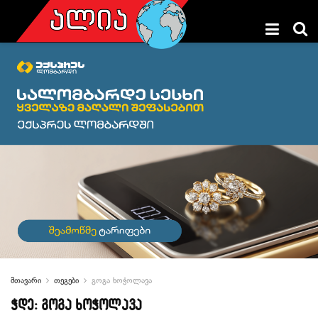
მთავარი
თეგები
გოგა ხოჭოლავა
ჭდე:
გოგა ხოჭოლავა