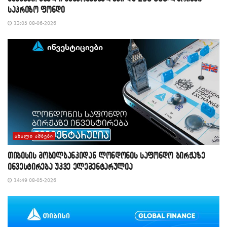
საპრიზო ფონდი
13:05 08-06-2026
ᲐᲮᲐᲚᲘ ᲐᲛᲑᲔᲑᲘ
თიბისის მობილბანკიდან ლონდონის საფონდო ბირჟაზე
ინვესტირება უკვე ელემენტარულია
14:49 08-05-2026