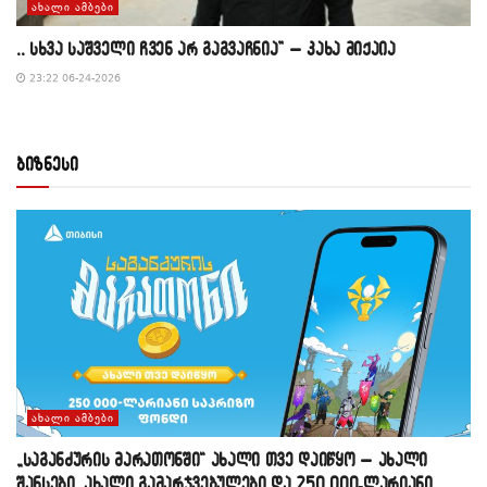
ᲐᲮᲐᲚᲘ ᲐᲛᲑᲔᲑᲘ
,, სხვა საშველი ჩვენ არ გაგვაჩნია” – კახა მიქაია
23:22 06-24-2026
ბიზნესი
ᲐᲮᲐᲚᲘ ᲐᲛᲑᲔᲑᲘ
„საგანძურის მარათონში“ ახალი თვე დაიწყო – ახალი
შანსები, ახალი გამარჯვებულები და 250 000-ლარიანი