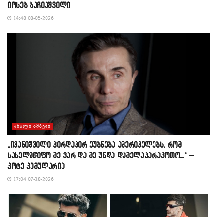
იოსებ ბაჩიაშვილი
14:48 08-05-2026
ᲐᲮᲐᲚᲘ ᲐᲛᲑᲔᲑᲘ
„ივანიშვილი პირდაპირ ეუბნება ამერიკელებს, რომ
სახელმწიფო მე ვარ და მე უნდა დამელაპარაკოთო…“ –
კოტე კემულარია
17:04 07-18-2026