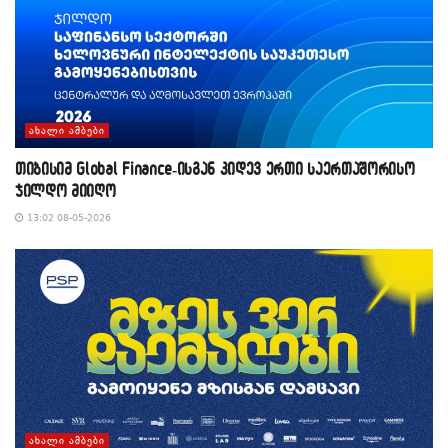
ᲐᲮᲐᲚᲘ ᲐᲛᲑᲔᲑᲘ
თიბისიმ Global Finance-ისგან კიდევ ერთი საერთაშორისო
ჯილდო მიიღო
13:02 08-05-2026
ᲐᲮᲐᲚᲘ ᲐᲛᲑᲔᲑᲘ