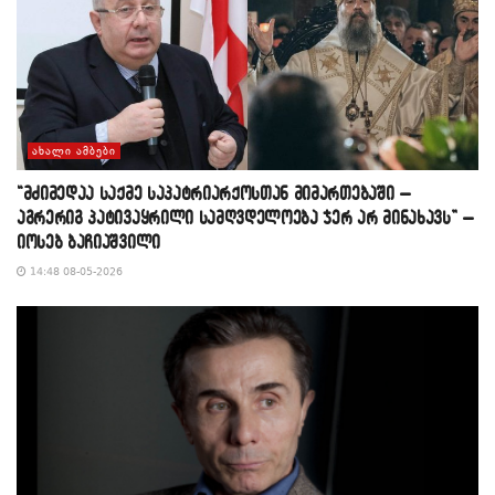
ᲐᲮᲐᲚᲘ ᲐᲛᲑᲔᲑᲘ
“მძიმედაა საქმე საპატრიარქოსთან მიმართებაში –
აგრერიგ პატივაყრილი სამღვდელოება ჯერ არ მინახავს” –
იოსებ ბაჩიაშვილი
14:48 08-05-2026