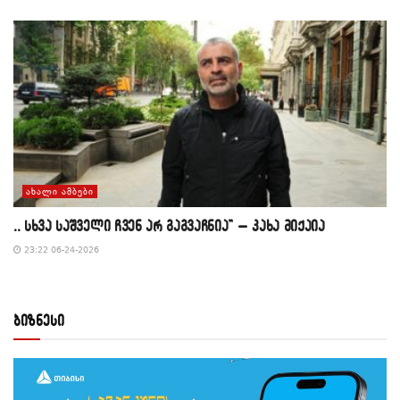
ᲐᲮᲐᲚᲘ ᲐᲛᲑᲔᲑᲘ
,, სხვა საშველი ჩვენ არ გაგვაჩნია” – კახა მიქაია
23:22 06-24-2026
ბიზნესი