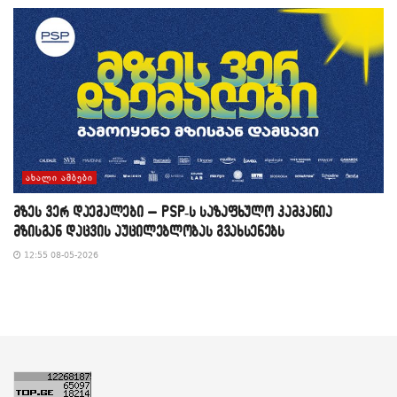
ᲐᲮᲐᲚᲘ ᲐᲛᲑᲔᲑᲘ
მზეს ვერ დაემალები – PSP-ს საზაფხულო კამპანია
მზისგან დაცვის აუცილებლობას გვახსენებს
12:55 08-05-2026