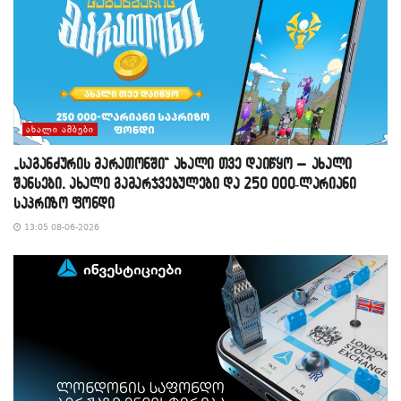
ᲐᲮᲐᲚᲘ ᲐᲛᲑᲔᲑᲘ
„საგანძურის მარათონში“ ახალი თვე დაიწყო – ახალი
შანსები, ახალი გამარჯვებულები და 250 000-ლარიანი
საპრიზო ფონდი
13:05 08-06-2026