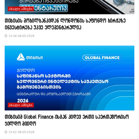
ᲐᲮᲐᲚᲘ ᲐᲛᲑᲔᲑᲘ
თიბისის მობილბანკიდან ლონდონის საფონდო ბირჟაზე
ინვესტირება უკვე ელემენტარულია
14:49 08-05-2026
ᲐᲮᲐᲚᲘ ᲐᲛᲑᲔᲑᲘ
თიბისიმ Global Finance-ისგან კიდევ ერთი საერთაშორისო
ჯილდო მიიღო
13:02 08-05-2026