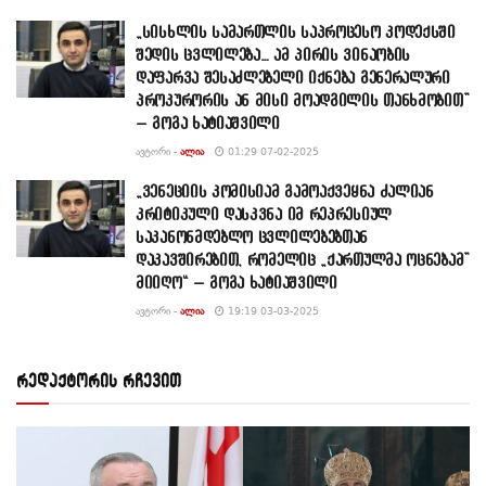
„სისხლის სამართლის საპროცესო კოდექსში
შედის ცვლილება… ამ პირის ვინაობის
დაფარვა შესაძლებელი იქნება გენერალური
პროკურორის ან მისი მოადგილის თანხმობით”
– გოგა ხატიაშვილი
ᲐᲕᲢᲝᲠᲘ -
ᲐᲚᲘᲐ
01:29 07-02-2025
„ვენეციის კომისიამ გამოაქვეყნა ძალიან
კრიტიკული დასკვნა იმ რეპრესიულ
საკანონმდებლო ცვლილებებთან
დაკავშირებით, რომელიც „ქართულმა ოცნებამ”
მიიღო“ – გოგა ხატიაშვილი
ᲐᲕᲢᲝᲠᲘ -
ᲐᲚᲘᲐ
19:19 03-03-2025
რედაქტორის რჩევით