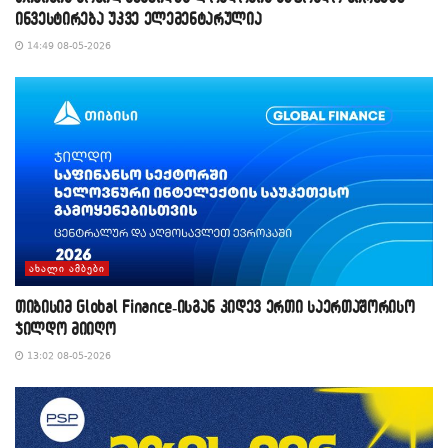
ინვესტირება უკვე ელემენტარულია
14:49 08-05-2026
ᲐᲮᲐᲚᲘ ᲐᲛᲑᲔᲑᲘ
თიბისიმ Global Finance-ისგან კიდევ ერთი საერთაშორისო
ჯილდო მიიღო
13:02 08-05-2026