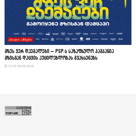
ᲐᲮᲐᲚᲘ ᲐᲛᲑᲔᲑᲘ
მზეს ვერ დაემალები – PSP-ს საზაფხულო კამპანია
მზისგან დაცვის აუცილებლობას გვახსენებს
12:55 08-05-2026