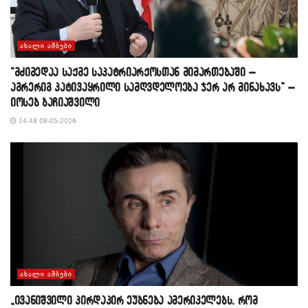
ᲐᲮᲐᲚᲘ ᲐᲛᲑᲔᲑᲘ
“მძიმედაა საქმე საპატრიარქოსთან მიმართებაში –
აგრერიგ პატივაყრილი სამღვდელოება ჯერ არ მინახავს” –
იოსებ ბაჩიაშვილი
14:48 08-05-2026
ᲐᲮᲐᲚᲘ ᲐᲛᲑᲔᲑᲘ
„ივანიშვილი პირდაპირ ეუბნება ამერიკელებს, რომ