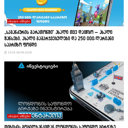
ᲐᲮᲐᲚᲘ ᲐᲛᲑᲔᲑᲘ
„საგანძურის მარათონში“ ახალი თვე დაიწყო – ახალი
შანსები, ახალი გამარჯვებულები და 250 000-ლარიანი
საპრიზო ფონდი
13:05 08-06-2026
ᲐᲮᲐᲚᲘ ᲐᲛᲑᲔᲑᲘ
თიბისის მობილბანკიდან ლონდონის საფონდო ბირჟაზე