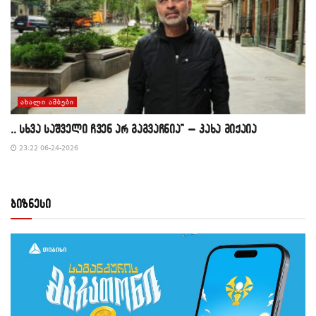
ᲐᲮᲐᲚᲘ ᲐᲛᲑᲔᲑᲘ
,, სხვა საშველი ჩვენ არ გაგვაჩნია” – კახა მიქაია
23:22 06-24-2026
ბიზნესი