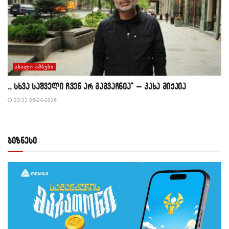
ᲐᲮᲐᲚᲘ ᲐᲛᲑᲔᲑᲘ
,, სხვა საშველი ჩვენ არ გაგვაჩნია” – კახა მიქაია
23:22 06-24-2026
ბიზნესი