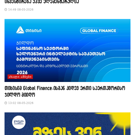
ინვესტირება უკვე ელემენტარულია
14:49 08-05-2026
ᲐᲮᲐᲚᲘ ᲐᲛᲑᲔᲑᲘ
თიბისიმ Global Finance-ისგან კიდევ ერთი საერთაშორისო
ჯილდო მიიღო
13:02 08-05-2026