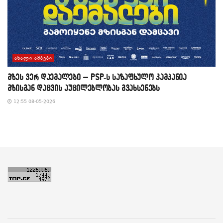
ᲐᲮᲐᲚᲘ ᲐᲛᲑᲔᲑᲘ
მზეს ვერ დაემალები – PSP-ს საზაფხულო კამპანია
მზისგან დაცვის აუცილებლობას გვახსენებს
12:55 08-05-2026