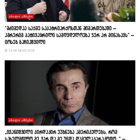
ᲐᲮᲐᲚᲘ ᲐᲛᲑᲔᲑᲘ
“მძიმედაა საქმე საპატრიარქოსთან მიმართებაში –
აგრერიგ პატივაყრილი სამღვდელოება ჯერ არ მინახავს” –
იოსებ ბაჩიაშვილი
14:48 08-05-2026
ᲐᲮᲐᲚᲘ ᲐᲛᲑᲔᲑᲘ
„ივანიშვილი პირდაპირ ეუბნება ამერიკელებს, რომ
სახელმწიფო მე ვარ და მე უნდა დამელაპარაკოთო…“ –