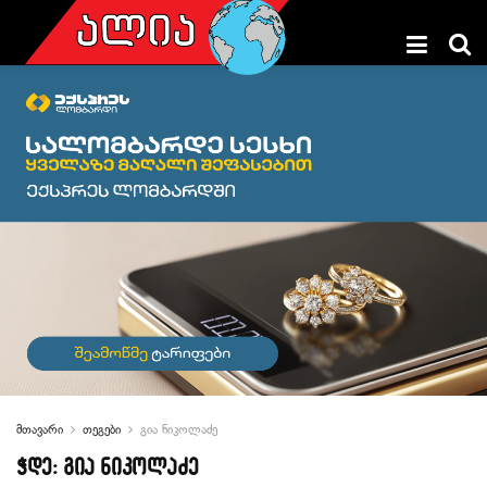
მთავარი
თეგები
გია ნიკოლაძე
ჭდე:
გია ნიკოლაძე