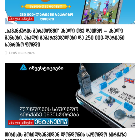
ᲐᲮᲐᲚᲘ ᲐᲛᲑᲔᲑᲘ
„საგანძურის მარათონში“ ახალი თვე დაიწყო – ახალი
შანსები, ახალი გამარჯვებულები და 250 000-ლარიანი
საპრიზო ფონდი
13:05 08-06-2026
ᲐᲮᲐᲚᲘ ᲐᲛᲑᲔᲑᲘ
თიბისის მობილბანკიდან ლონდონის საფონდო ბირჟაზე