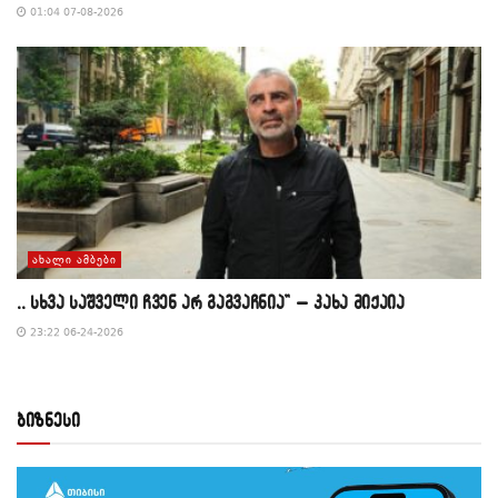
01:04 07-08-2026
ᲐᲮᲐᲚᲘ ᲐᲛᲑᲔᲑᲘ
,, სხვა საშველი ჩვენ არ გაგვაჩნია” – კახა მიქაია
23:22 06-24-2026
ბიზნესი