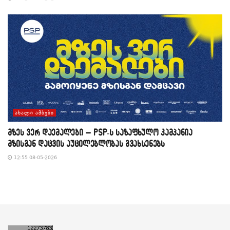
ᲐᲮᲐᲚᲘ ᲐᲛᲑᲔᲑᲘ
მზეს ვერ დაემალები – PSP-ს საზაფხულო კამპანია
მზისგან დაცვის აუცილებლობას გვახსენებს
12:55 08-05-2026