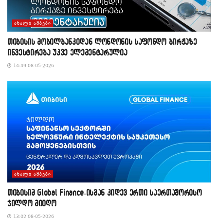
ᲐᲮᲐᲚᲘ ᲐᲛᲑᲔᲑᲘ
თიბისის მობილბანკიდან ლონდონის საფონდო ბირჟაზე
ინვესტირება უკვე ელემენტარულია
14:49 08-05-2026
ᲐᲮᲐᲚᲘ ᲐᲛᲑᲔᲑᲘ
თიბისიმ Global Finance-ისგან კიდევ ერთი საერთაშორისო
ჯილდო მიიღო
13:02 08-05-2026