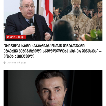
ᲐᲮᲐᲚᲘ ᲐᲛᲑᲔᲑᲘ
“მძიმედაა საქმე საპატრიარქოსთან მიმართებაში –
აგრერიგ პატივაყრილი სამღვდელოება ჯერ არ მინახავს” –
იოსებ ბაჩიაშვილი
14:48 08-05-2026