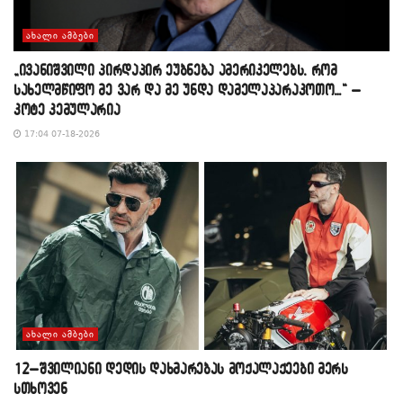
ᲐᲮᲐᲚᲘ ᲐᲛᲑᲔᲑᲘ
„ივანიშვილი პირდაპირ ეუბნება ამერიკელებს, რომ
სახელმწიფო მე ვარ და მე უნდა დამელაპარაკოთო…“ –
კოტე კემულარია
17:04 07-18-2026
ᲐᲮᲐᲚᲘ ᲐᲛᲑᲔᲑᲘ
12–შვილიანი დედის დახმარებას მოქალაქეები მერს
სთხოვენ