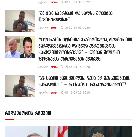
ᲐᲕᲢᲝᲠᲘ -
ᲐᲚᲘᲐ
02:15 04-30-2022
“მე ვარ სპარტაკი და ხალხს მოვუტან
თავისუფლებას”
ᲐᲕᲢᲝᲠᲘ -
ᲐᲚᲘᲐ
16:17 10-01-2020
“ფოფხაძის პოზიცია უსამართლოა, რადგან იგი
პარლამენტარია და უნდა აზროვნებდეს
სახელმწიფოებრივად” – ლევან გოფოძე
ფოფხაძეს აზროვნებას უწუნებს
ᲐᲕᲢᲝᲠᲘ -
ᲐᲚᲘᲐ
15:46 09-16-2020
“24 საათი მაშიმშილეს, ჩაიც არ გახსენებიათ,
სარდაფია…” – რა ხდება “რესპუბლიკურში”?
ᲐᲕᲢᲝᲠᲘ -
ᲐᲚᲘᲐ
00:46 09-16-2020
რედაქტორის რჩევით