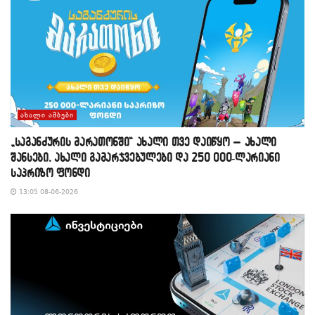
ᲐᲮᲐᲚᲘ ᲐᲛᲑᲔᲑᲘ
„საგანძურის მარათონში“ ახალი თვე დაიწყო – ახალი
შანსები, ახალი გამარჯვებულები და 250 000-ლარიანი
საპრიზო ფონდი
13:05 08-06-2026