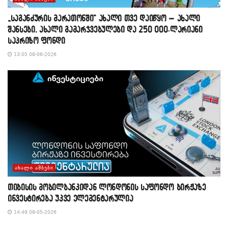
„საგანძურის მარათონში“ ახალი თვე დაიწყო – ახალი
შანსები, ახალი გამარჯვებულები და 250 000-ლარიანი
საპრიზო ფონდი
13:05 08-06-2026
ᲐᲮᲐᲚᲘ ᲐᲛᲑᲔᲑᲘ
თიბისის მობილბანკიდან ლონდონის საფონდო ბირჟაზე
ინვესტირება უკვე ელემენტარულია
14:49 08-05-2026