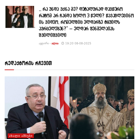
,, რა უნდა ვქნა მე? დეტალურად დავწერო
რატომ არ ჩანდა ბოლო 3 წელი? წავაშლევინო
ის ვიდეო, რომელშიც ელდარზე ტყუილს
ავრცელებენ?” – ელდარ შენგელაიას
შვილიშვილი
ᲐᲕᲢᲝᲠᲘ -
ᲐᲚᲘᲐ
19:20 08-08-2025
რედაქტორის რჩევით
ᲐᲮᲐᲚᲘ ᲐᲛᲑᲔᲑᲘ