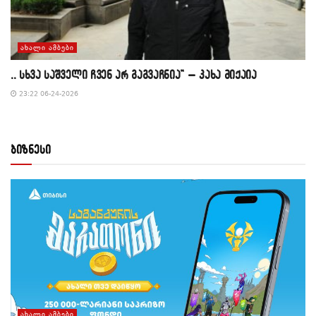
ᲐᲮᲐᲚᲘ ᲐᲛᲑᲔᲑᲘ
,, სხვა საშველი ჩვენ არ გაგვაჩნია” – კახა მიქაია
23:22 06-24-2026
ბიზნესი
ᲐᲮᲐᲚᲘ ᲐᲛᲑᲔᲑᲘ