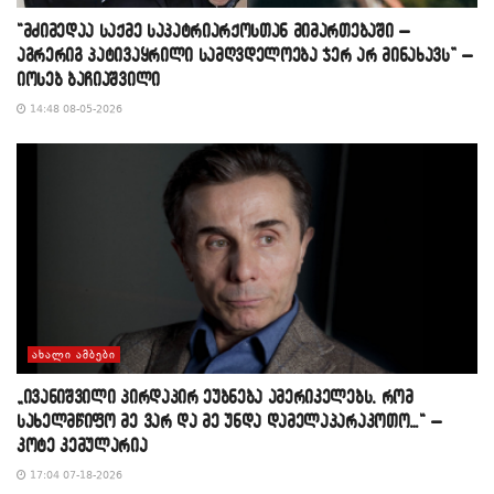
“მძიმედაა საქმე საპატრიარქოსთან მიმართებაში –
აგრერიგ პატივაყრილი სამღვდელოება ჯერ არ მინახავს” –
იოსებ ბაჩიაშვილი
14:48 08-05-2026
ᲐᲮᲐᲚᲘ ᲐᲛᲑᲔᲑᲘ
„ივანიშვილი პირდაპირ ეუბნება ამერიკელებს, რომ
სახელმწიფო მე ვარ და მე უნდა დამელაპარაკოთო…“ –
კოტე კემულარია
17:04 07-18-2026