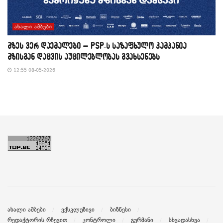
ᲐᲮᲐᲚᲘ ᲐᲛᲑᲔᲑᲘ
მზეს ვერ დაემალები – PSP-ს საზაფხულო კამპანია
მზისგან დაცვის აუცილებლობას გვახსენებს
12:55 08-05-2026
ახალი ამბები
ექსკლუზივი
ბიზნესი
რედაქტორის რჩევით
კონტროლი
გურმანი
სხვადასხვა