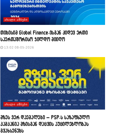
ᲐᲮᲐᲚᲘ ᲐᲛᲑᲔᲑᲘ
თიბისიმ Global Finance-ისგან კიდევ ერთი
საერთაშორისო ჯილდო მიიღო
13:02 08-05-2026
ᲐᲮᲐᲚᲘ ᲐᲛᲑᲔᲑᲘ
მზეს ვერ დაემალები – PSP-ს საზაფხულო
კამპანია მზისგან დაცვის აუცილებლობას
გვახსენებს