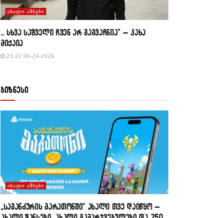
ᲐᲮᲐᲚᲘ ᲐᲛᲑᲔᲑᲘ
,, სხვა საშველი ჩვენ არ გაგვაჩნია” – კახა
მიქაია
23:22 06-24-2026
ბიზნესი
ᲐᲮᲐᲚᲘ ᲐᲛᲑᲔᲑᲘ
„საგანძურის მარათონში“ ახალი თვე დაიწყო –
ახალი შანსები, ახალი გამარჯვებულები და 250