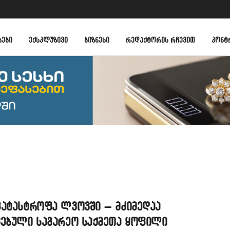
ᲑᲔᲑᲘ
ᲔᲥᲡᲙᲚᲣᲖᲘᲕᲘ
ᲑᲘᲖᲜᲔᲡᲘ
ᲠᲔᲓᲐᲥᲢᲝᲠᲘᲡ ᲠᲩᲔᲕᲘᲗ
ᲙᲝᲜᲢ
კატასტროფა ლვოვში – მძიმედაა
ვებული საგარეო საქმეთა ყოფილი