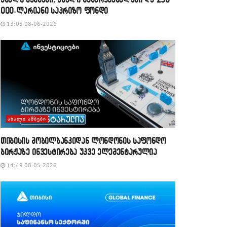
000-ლარიანი საპრიზო ფონდი
13:05 08-06-2026
ᲐᲮᲐᲚᲘ ᲐᲛᲑᲔᲑᲘ
თიბისის მობილბანკიდან ლონდონის საფონდო
ბირჟაზე ინვესტირება უკვე ელემენტარულია
14:49 08-05-2026