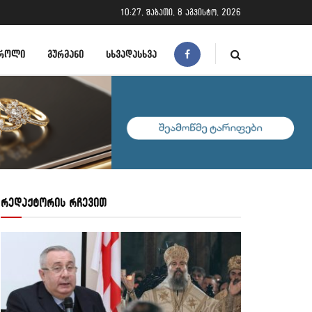
10:27, შაბათი, 8 აგვისტო, 2026
ᲠᲝᲚᲘ
ᲒᲣᲠᲛᲐᲜᲘ
ᲡᲮᲕᲐᲓᲐᲡᲮᲕᲐ
რედაქტორის რჩევით