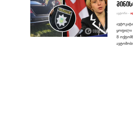
მინი
ᲐᲕᲢᲝᲠᲘ -
Ა
ავტოკატა
ყოფილი მ
8 ოქტომბ
ავტომობი