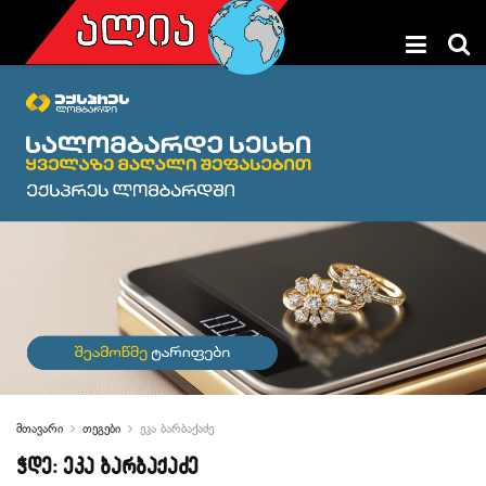
მთავარი
თეგები
ეკა ბარბაქაძე
ჭდე:
ეკა ბარბაქაძე