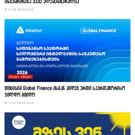
ინვესტირება უკვე ელემენტარულია
14:49 08-05-2026
ᲐᲮᲐᲚᲘ ᲐᲛᲑᲔᲑᲘ
თიბისიმ Global Finance-ისგან კიდევ ერთი საერთაშორისო
ჯილდო მიიღო
13:02 08-05-2026