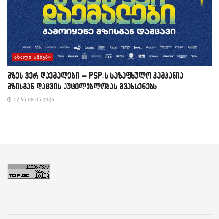
ᲐᲮᲐᲚᲘ ᲐᲛᲑᲔᲑᲘ
მზეს ვერ დაემალები – PSP-ს საზაფხულო კამპანია
მზისგან დაცვის აუცილებლობას გვახსენებს
12:55 08-05-2026