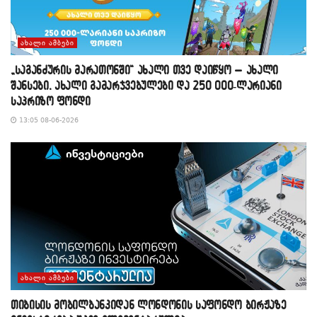
ᲐᲮᲐᲚᲘ ᲐᲛᲑᲔᲑᲘ
„საგანძურის მარათონში“ ახალი თვე დაიწყო – ახალი
შანსები, ახალი გამარჯვებულები და 250 000-ლარიანი
საპრიზო ფონდი
13:05 08-06-2026
ᲐᲮᲐᲚᲘ ᲐᲛᲑᲔᲑᲘ
თიბისის მობილბანკიდან ლონდონის საფონდო ბირჟაზე