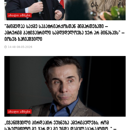
ᲐᲮᲐᲚᲘ ᲐᲛᲑᲔᲑᲘ
“მძიმედაა საქმე საპატრიარქოსთან მიმართებაში –
აგრერიგ პატივაყრილი სამღვდელოება ჯერ არ მინახავს” –
იოსებ ბაჩიაშვილი
14:48 08-05-2026
ᲐᲮᲐᲚᲘ ᲐᲛᲑᲔᲑᲘ
„ივანიშვილი პირდაპირ ეუბნება ამერიკელებს, რომ
სახელმწიფო მე ვარ და მე უნდა დამელაპარაკოთო…“ –