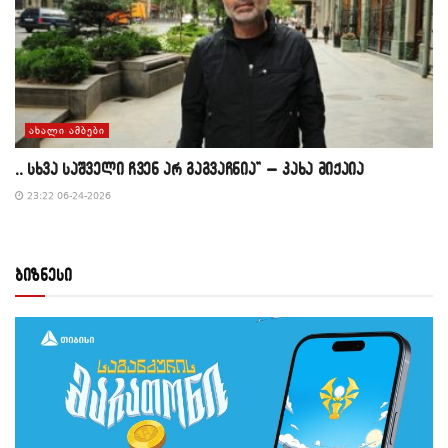
ᲐᲮᲐᲚᲘ ᲐᲛᲑᲔᲑᲘ
,, სხვა საშველი ჩვენ არ გაგვაჩნია” – კახა მიქაია
23:22 06-24-2026
ბიზნესი