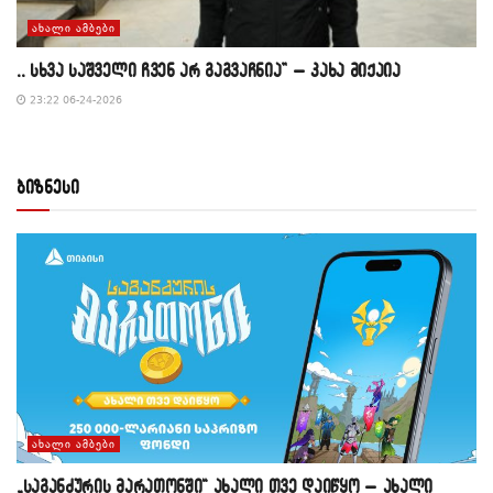
ᲐᲮᲐᲚᲘ ᲐᲛᲑᲔᲑᲘ
,, სხვა საშველი ჩვენ არ გაგვაჩნია” – კახა მიქაია
23:22 06-24-2026
ბიზნესი
ᲐᲮᲐᲚᲘ ᲐᲛᲑᲔᲑᲘ
„საგანძურის მარათონში“ ახალი თვე დაიწყო – ახალი