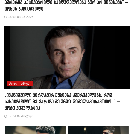
აგრერიგ პატივაყრილი სამღვდელოება ჯერ არ მინახავს” –
იოსებ ბაჩიაშვილი
14:48 08-05-2026
ᲐᲮᲐᲚᲘ ᲐᲛᲑᲔᲑᲘ
„ივანიშვილი პირდაპირ ეუბნება ამერიკელებს, რომ
სახელმწიფო მე ვარ და მე უნდა დამელაპარაკოთო…“ –
კოტე კემულარია
17:04 07-18-2026