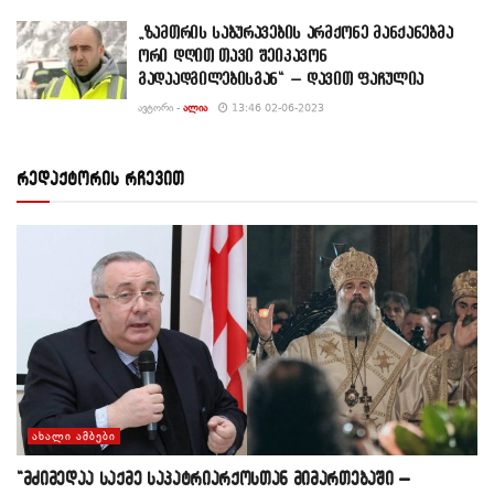
„ზამთრის საბურავების არმქონე მანქანებმა
ორი დღით თავი შეიკავონ
გადაადგილებისგან“ – დავით ფაჩულია
ᲐᲕᲢᲝᲠᲘ -
ᲐᲚᲘᲐ
13:46 02-06-2023
რედაქტორის რჩევით
ᲐᲮᲐᲚᲘ ᲐᲛᲑᲔᲑᲘ
“მძიმედაა საქმე საპატრიარქოსთან მიმართებაში –