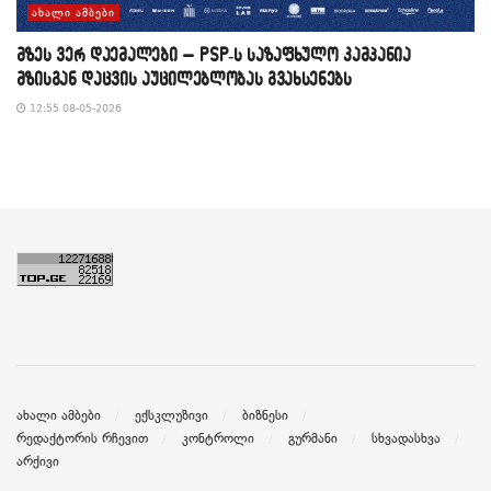
ᲐᲮᲐᲚᲘ ᲐᲛᲑᲔᲑᲘ
მზეს ვერ დაემალები – PSP-ს საზაფხულო კამპანია
მზისგან დაცვის აუცილებლობას გვახსენებს
12:55 08-05-2026
ახალი ამბები
ექსკლუზივი
ბიზნესი
რედაქტორის რჩევით
კონტროლი
გურმანი
სხვადასხვა
არქივი