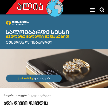
მთავარი
თეგები
დავით ფაჩულია
ჭდე:
დავით ფაჩულია