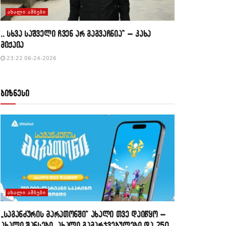
ᲐᲮᲐᲚᲘ ᲐᲛᲑᲔᲑᲘ
,, სხვა საშველი ჩვენ არ გაგვაჩნია” – კახა
მიქაია
23:22 06-24-2026
ბიზნესი
ᲐᲮᲐᲚᲘ ᲐᲛᲑᲔᲑᲘ
„საგანძურის მარათონში“ ახალი თვე დაიწყო –
ახალი შანსები, ახალი გამარჯვებულები და 250