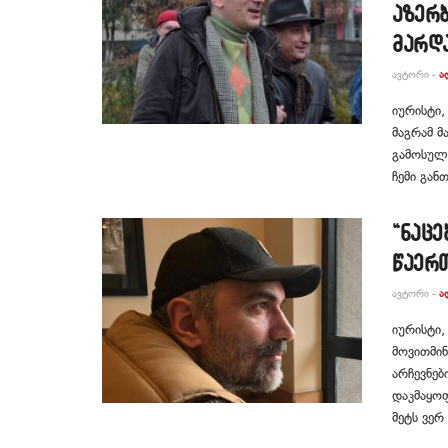
აზერბ
მარდ
ᲐᲕᲢᲝᲠᲘ -
Ა
იურისტი,
მაგრამ მ
გამოსული
ჩემი გან
“ნაცე
წაერთ
ᲐᲕᲢᲝᲠᲘ -
Ა
იურისტი,
მოვითმინ
არჩევნებ
დაკმაყოფ
მეტს ვერ 