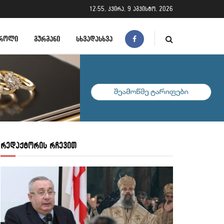
12:55, კვირა, 9 აგვისტო, 2026
ᲠᲝᲚᲘ
ᲒᲣᲠᲛᲐᲜᲘ
ᲡᲮᲕᲐᲓᲐᲡᲮᲕᲐ
რედაქტორის რჩევით