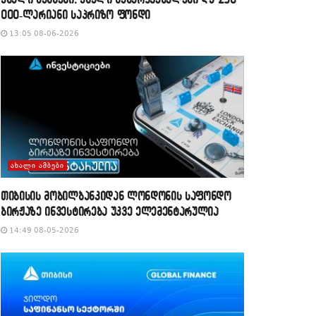
000-ლარიანი საპრიზო ფონდი
13:05 08-06-2026
ᲐᲮᲐᲚᲘ ᲐᲛᲑᲔᲑᲘ
თიბისის მობილბანკიდან ლონდონის საფონდო
ბირჟაზე ინვესტირება უკვე ელემენტარულია
14:49 08-05-2026