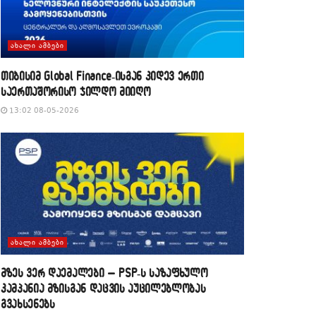
ᲐᲮᲐᲚᲘ ᲐᲛᲑᲔᲑᲘ
თიბისიმ Global Finance-ისგან კიდევ ერთი
საერთაშორისო ჯილდო მიიღო
13:02 08-05-2026
ᲐᲮᲐᲚᲘ ᲐᲛᲑᲔᲑᲘ
მზეს ვერ დაემალები – PSP-ს საზაფხულო
კამპანია მზისგან დაცვის აუცილებლობას
გვახსენებს