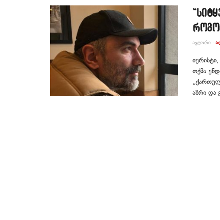
“სიტყ
როგორ
ᲐᲕᲢᲝᲠᲘ -
Ა
იურისტი,
თქმა უნდ
„ქართულ
აზრი და 