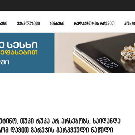
ᲑᲔᲑᲘ
ᲔᲥᲡᲙᲚᲣᲖᲘᲕᲘ
ᲑᲘᲖᲜᲔᲡᲘ
ᲠᲔᲓᲐᲥᲢᲝᲠᲘᲡ ᲠᲩᲔᲕᲘᲗ
ᲙᲝᲜᲢ
ეტინო, თუკი რუკა არ არსებობს, საიდანღა
რომ დავით-გარეჯის გარკვეული ნაწილი