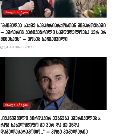
ᲐᲮᲐᲚᲘ ᲐᲛᲑᲔᲑᲘ
“მძიმედაა საქმე საპატრიარქოსთან მიმართებაში
– აგრერიგ პატივაყრილი სამღვდელოება ჯერ არ
მინახავს” – იოსებ ბაჩიაშვილი
14:48 08-05-2026
ᲐᲮᲐᲚᲘ ᲐᲛᲑᲔᲑᲘ
„ივანიშვილი პირდაპირ ეუბნება ამერიკელებს,
რომ სახელმწიფო მე ვარ და მე უნდა
დამელაპარაკოთო…“ – კოტე კემულარია