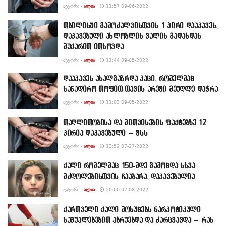
ᲐᲕᲢᲝᲠᲘ -
ᲐᲚᲘᲐ
11:57 09-06-2022
თბილისში გამოძალვისთვის 1 პირი დააკავეს,
დაკავებული ახლობლის ვალის გადახდას
მუქარით ითხოვდა
ᲐᲕᲢᲝᲠᲘ -
ᲐᲚᲘᲐ
11:44 09-05-2022
დააკავეს ახალგაზრდა კაცი, რომელმაც
სანადირო თოფით თავის არეში მეუღლე დაჭრა
ᲐᲕᲢᲝᲠᲘ -
ᲐᲚᲘᲐ
11:03 09-05-2022
თაღლითობისა და მითვისების ფაქტებზე 12
პირია დაკავებული – შსს
ᲐᲕᲢᲝᲠᲘ -
ᲐᲚᲘᲐ
13:52 07-27-2022
ქალი რომელმაც 150-მდე გამოცდა სხვა
მძღოლებისთვის ჩააბარა, დაკავებულია
ᲐᲕᲢᲝᲠᲘ -
ᲐᲚᲘᲐ
20:00 07-08-2022
ქართველი ქალი მოხუცებს ნარკოტიკული
საშუალებებით აბრუებდა და ძარცვავდა – რას