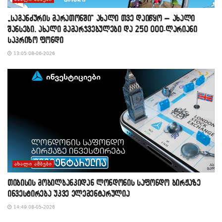
„საგანძურის მარათონში“ ახალი თვე დაიწყო – ახალი
შანსები, ახალი გამარჯვებულები და 250 000-ლარიანი
საპრიზო ფონდი
13:05 08-06-2026
ᲐᲮᲐᲚᲘ ᲐᲛᲑᲔᲑᲘ
თიბისის მობილბანკიდან ლონდონის საფონდო ბირჟაზე
ინვესტირება უკვე ელემენტარულია
14:49 08-05-2026