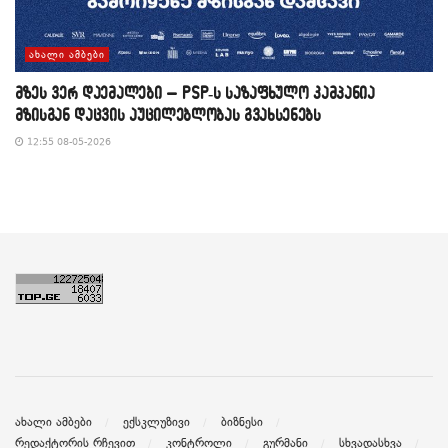
ᲐᲮᲐᲚᲘ ᲐᲛᲑᲔᲑᲘ
მზეს ვერ დაემალები – PSP-ს საზაფხულო კამპანია
მზისგან დაცვის აუცილებლობას გვახსენებს
12:55 08-05-2026
ახალი ამბები
ექსკლუზივი
ბიზნესი
რედაქტორის რჩევით
კონტროლი
გურმანი
სხვადასხვა