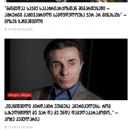
“მძიმედაა საქმე საპატრიარქოსთან მიმართებაში –
აგრერიგ პატივაყრილი სამღვდელოება ჯერ არ მინახავს” –
იოსებ ბაჩიაშვილი
14:48 08-05-2026
ᲐᲮᲐᲚᲘ ᲐᲛᲑᲔᲑᲘ
„ივანიშვილი პირდაპირ ეუბნება ამერიკელებს, რომ
სახელმწიფო მე ვარ და მე უნდა დამელაპარაკოთო…“ –
კოტე კემულარია
17:04 07-18-2026