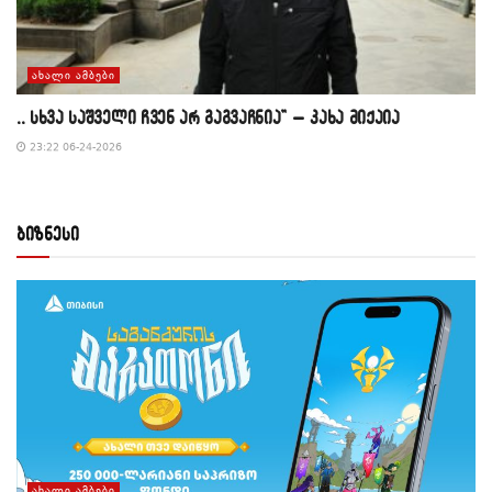
ᲐᲮᲐᲚᲘ ᲐᲛᲑᲔᲑᲘ
,, სხვა საშველი ჩვენ არ გაგვაჩნია” – კახა მიქაია
23:22 06-24-2026
ბიზნესი
ᲐᲮᲐᲚᲘ ᲐᲛᲑᲔᲑᲘ