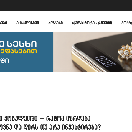
ᲑᲔᲑᲘ
ᲔᲥᲡᲙᲚᲣᲖᲘᲕᲘ
ᲑᲘᲖᲜᲔᲡᲘ
ᲠᲔᲓᲐᲥᲢᲝᲠᲘᲡ ᲠᲩᲔᲕᲘᲗ
ᲙᲝᲜᲢ
ბი ქობულეთში – რატომ იზრდება
ვნა და ღირს თუ არა ინვესტირება?