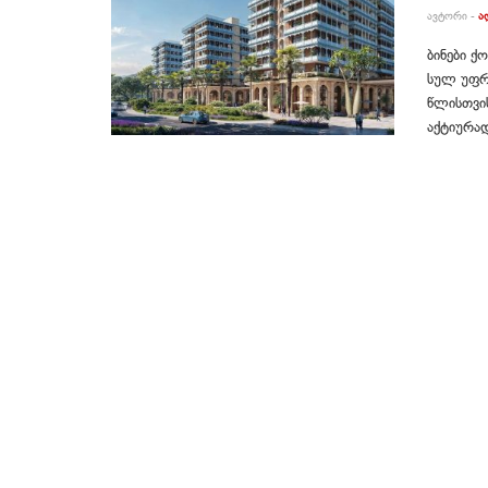
ᲐᲕᲢᲝᲠᲘ -
Ა
ბინები ქ
სულ უფრო
წლისთვის
აქტიურად