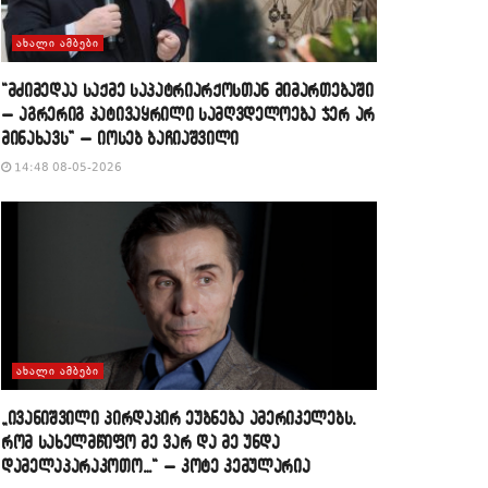
ᲐᲮᲐᲚᲘ ᲐᲛᲑᲔᲑᲘ
“მძიმედაა საქმე საპატრიარქოსთან მიმართებაში
– აგრერიგ პატივაყრილი სამღვდელოება ჯერ არ
მინახავს” – იოსებ ბაჩიაშვილი
14:48 08-05-2026
ᲐᲮᲐᲚᲘ ᲐᲛᲑᲔᲑᲘ
„ივანიშვილი პირდაპირ ეუბნება ამერიკელებს,
რომ სახელმწიფო მე ვარ და მე უნდა
დამელაპარაკოთო…“ – კოტე კემულარია