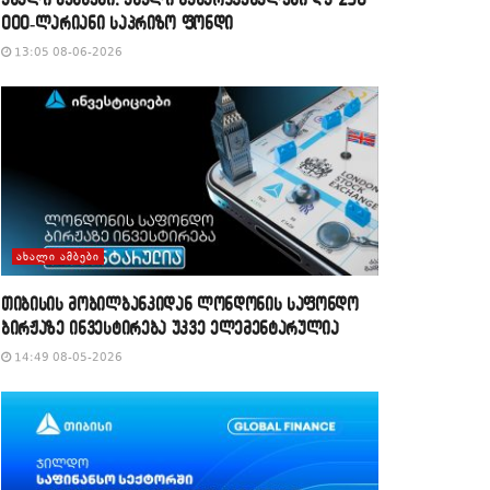
000-ლარიანი საპრიზო ფონდი
13:05 08-06-2026
ᲐᲮᲐᲚᲘ ᲐᲛᲑᲔᲑᲘ
თიბისის მობილბანკიდან ლონდონის საფონდო
ბირჟაზე ინვესტირება უკვე ელემენტარულია
14:49 08-05-2026