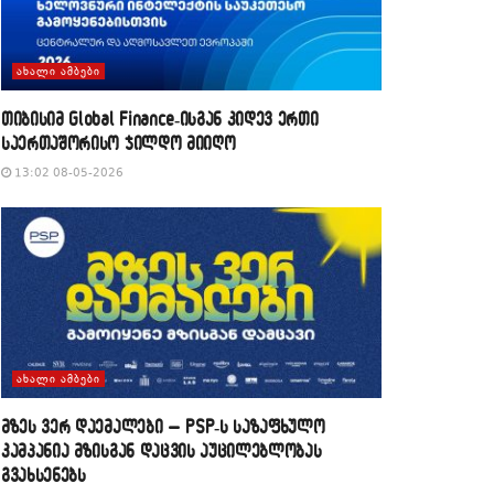
ᲐᲮᲐᲚᲘ ᲐᲛᲑᲔᲑᲘ
თიბისიმ Global Finance-ისგან კიდევ ერთი
საერთაშორისო ჯილდო მიიღო
13:02 08-05-2026
ᲐᲮᲐᲚᲘ ᲐᲛᲑᲔᲑᲘ
მზეს ვერ დაემალები – PSP-ს საზაფხულო
კამპანია მზისგან დაცვის აუცილებლობას
გვახსენებს