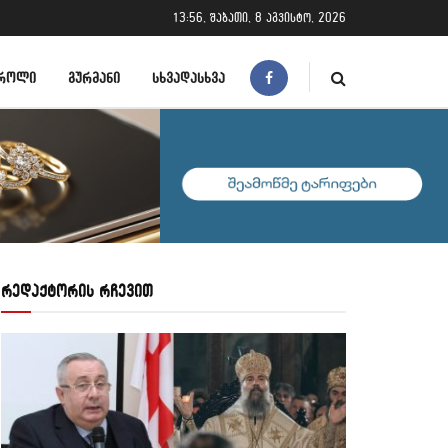
13:56, შაბათი, 8 აგვისტო, 2026
ᲠᲝᲚᲘ
ᲒᲣᲠᲛᲐᲜᲘ
ᲡᲮᲕᲐᲓᲐᲡᲮᲕᲐ
რედაქტორის რჩევით