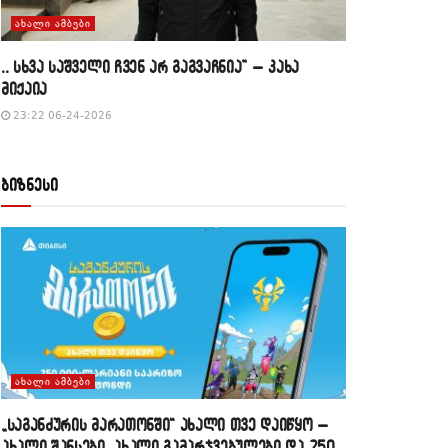
ᲐᲮᲐᲚᲘ ᲐᲛᲑᲔᲑᲘ
,, სხვა საშველი ჩვენ არ გაგვაჩნია” – კახა
მიქაია
23:22 06-24-2026
ბიზნესი
ᲐᲮᲐᲚᲘ ᲐᲛᲑᲔᲑᲘ
„საგანძურის მარათონში“ ახალი თვე დაიწყო –
ახალი შანსები, ახალი გამარჯვებულები და 250