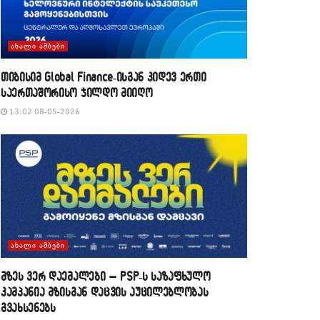
ᲐᲮᲐᲚᲘ ᲐᲛᲑᲔᲑᲘ
თიბისიმ Global Finance-ისგან კიდევ ერთი
საერთაშორისო ჯილდო მიიღო
13:02 08-05-2026
ᲐᲮᲐᲚᲘ ᲐᲛᲑᲔᲑᲘ
მზეს ვერ დაემალები – PSP-ს საზაფხულო
კამპანია მზისგან დაცვის აუცილებლობას
გვახსენებს