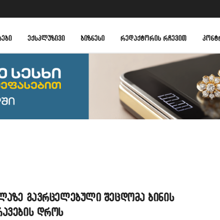
ᲑᲔᲑᲘ
ᲔᲥᲡᲙᲚᲣᲖᲘᲕᲘ
ᲑᲘᲖᲜᲔᲡᲘ
ᲠᲔᲓᲐᲥᲢᲝᲠᲘᲡ ᲠᲩᲔᲕᲘᲗ
ᲙᲝᲜᲢ
ელაზე გავრცელებული შეცდომა ბინის
რავების დროს