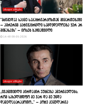
ᲐᲮᲐᲚᲘ ᲐᲛᲑᲔᲑᲘ
“მძიმედაა საქმე საპატრიარქოსთან მიმართებაში
– აგრერიგ პატივაყრილი სამღვდელოება ჯერ არ
მინახავს” – იოსებ ბაჩიაშვილი
14:48 08-05-2026
ᲐᲮᲐᲚᲘ ᲐᲛᲑᲔᲑᲘ
„ივანიშვილი პირდაპირ ეუბნება ამერიკელებს,
რომ სახელმწიფო მე ვარ და მე უნდა
დამელაპარაკოთო…“ – კოტე კემულარია