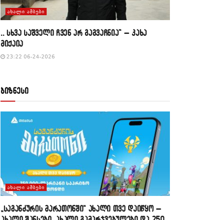
ᲐᲮᲐᲚᲘ ᲐᲛᲑᲔᲑᲘ
,, სხვა საშველი ჩვენ არ გაგვაჩნია” – კახა
მიქაია
23:22 06-24-2026
ბიზნესი
ᲐᲮᲐᲚᲘ ᲐᲛᲑᲔᲑᲘ
„საგანძურის მარათონში“ ახალი თვე დაიწყო –
ახალი შანსები, ახალი გამარჯვებულები და 250