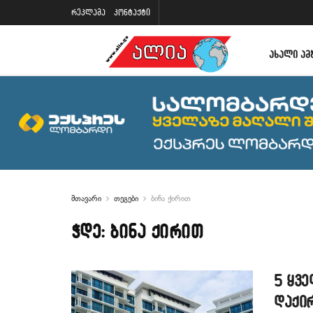
რეკლამა
კონტაქტი
ᲐᲮᲐᲚᲘ ᲐᲛ
მთავარი
თეგები
ბინა ქირით
ჭდე:
ბინა ქირით
5 ყვ
დაქი