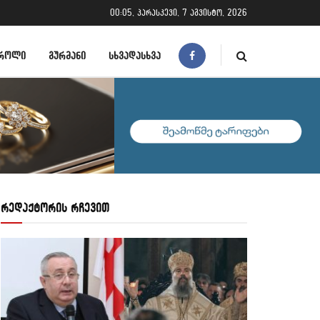
00:05, პარასკევი, 7 აგვისტო, 2026
ᲠᲝᲚᲘ
ᲒᲣᲠᲛᲐᲜᲘ
ᲡᲮᲕᲐᲓᲐᲡᲮᲕᲐ
რედაქტორის რჩევით