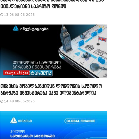
000-ლარიანი საპრიზო ფონდი
13:05 08-06-2026
ᲐᲮᲐᲚᲘ ᲐᲛᲑᲔᲑᲘ
თიბისის მობილბანკიდან ლონდონის საფონდო
ბირჟაზე ინვესტირება უკვე ელემენტარულია
14:49 08-05-2026