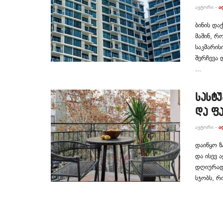
ᲐᲕᲢᲝᲠᲘ -
Ა
ბინის და
მაშინ, რ
საკმარის
შერჩევა 
...
სასტუ
და ფა
ᲐᲕᲢᲝᲠᲘ -
Ა
დაიწყო ზ
და ისევ 
დღიურად
სჯობს, რ