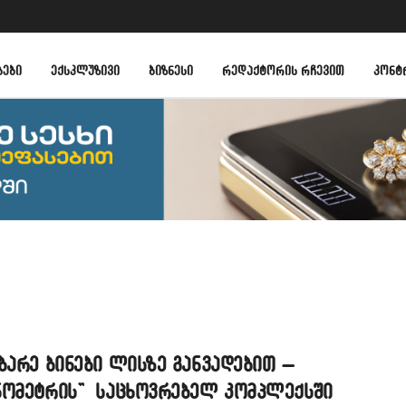
ᲑᲔᲑᲘ
ᲔᲥᲡᲙᲚᲣᲖᲘᲕᲘ
ᲑᲘᲖᲜᲔᲡᲘ
ᲠᲔᲓᲐᲥᲢᲝᲠᲘᲡ ᲠᲩᲔᲕᲘᲗ
ᲙᲝᲜᲢ
ბარე ბინები ლისზე განვადებით –
ნომეტრის” საცხოვრებელ კომპლექსში