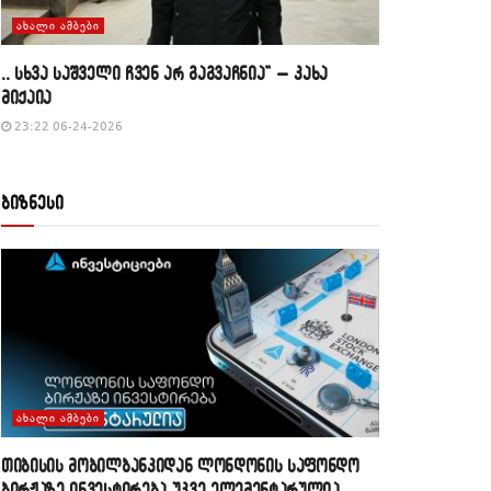
ᲐᲮᲐᲚᲘ ᲐᲛᲑᲔᲑᲘ
,, სხვა საშველი ჩვენ არ გაგვაჩნია” – კახა
მიქაია
23:22 06-24-2026
ბიზნესი
ᲐᲮᲐᲚᲘ ᲐᲛᲑᲔᲑᲘ
თიბისის მობილბანკიდან ლონდონის საფონდო
ბირჟაზე ინვესტირება უკვე ელემენტარულია