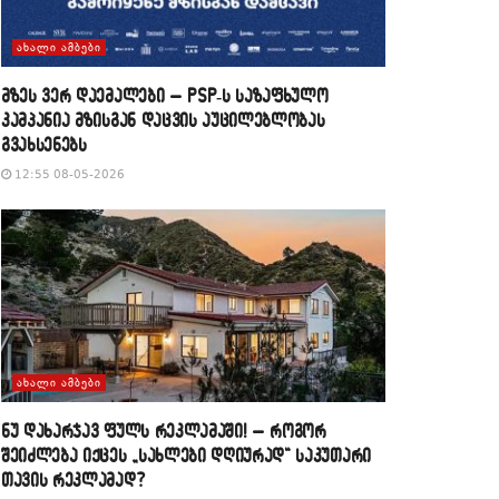
ᲐᲮᲐᲚᲘ ᲐᲛᲑᲔᲑᲘ
მზეს ვერ დაემალები – PSP-ს საზაფხულო
კამპანია მზისგან დაცვის აუცილებლობას
გვახსენებს
12:55 08-05-2026
ᲐᲮᲐᲚᲘ ᲐᲛᲑᲔᲑᲘ
​ნუ დახარჯავ ფულს რეკლამაში! – როგორ
შეიძლება იქცეს „სახლები დღიურად“ საკუთარი
თავის რეკლამად?