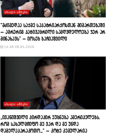
ᲐᲮᲐᲚᲘ ᲐᲛᲑᲔᲑᲘ
“მძიმედაა საქმე საპატრიარქოსთან მიმართებაში
– აგრერიგ პატივაყრილი სამღვდელოება ჯერ არ
მინახავს” – იოსებ ბაჩიაშვილი
14:48 08-05-2026
ᲐᲮᲐᲚᲘ ᲐᲛᲑᲔᲑᲘ
„ივანიშვილი პირდაპირ ეუბნება ამერიკელებს,
რომ სახელმწიფო მე ვარ და მე უნდა
დამელაპარაკოთო…“ – კოტე კემულარია