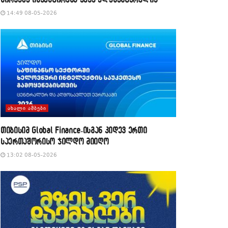
14:49 08-05-2026
ᲐᲮᲐᲚᲘ ᲐᲛᲑᲔᲑᲘ
თიბისიმ Global Finance-ისგან კიდევ ერთი
საერთაშორისო ჯილდო მიიღო
13:02 08-05-2026