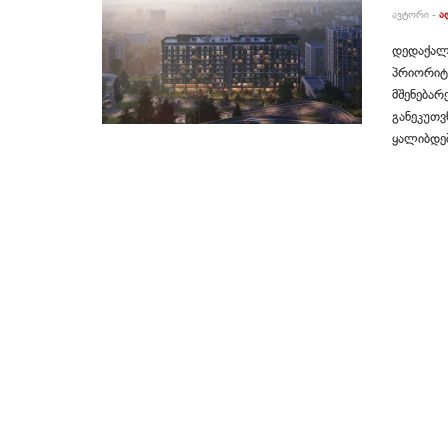
ᲐᲕᲢᲝᲠᲘ -
Ა
დედაქალა
პრიორიტე
მშენებარ
განეკუთვ
ყალიბდებ