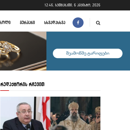
12:46, ხუთშაბათი, 6 აგვისტო, 2026
ᲠᲝᲚᲘ
ᲒᲣᲠᲛᲐᲜᲘ
ᲡᲮᲕᲐᲓᲐᲡᲮᲕᲐ
რედაქტორის რჩევით