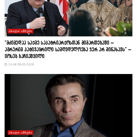
ᲐᲮᲐᲚᲘ ᲐᲛᲑᲔᲑᲘ
“მძიმედაა საქმე საპატრიარქოსთან მიმართებაში –
აგრერიგ პატივაყრილი სამღვდელოება ჯერ არ მინახავს” –
იოსებ ბაჩიაშვილი
14:48 08-05-2026
ᲐᲮᲐᲚᲘ ᲐᲛᲑᲔᲑᲘ