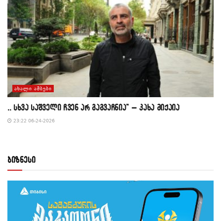
ᲐᲮᲐᲚᲘ ᲐᲛᲑᲔᲑᲘ
,, სხვა საშველი ჩვენ არ გაგვაჩნია” – კახა მიქაია
23:22 06-24-2026
ბიზნესი