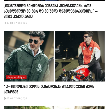
„ივანიშვილი პირდაპირ ეუბნება ამერიკელებს, რომ
სახელმწიფო მე ვარ და მე უნდა დამელაპარაკოთო…“ –
კოტე კემულარია
17:04 07-18-2026
ᲐᲮᲐᲚᲘ ᲐᲛᲑᲔᲑᲘ
12–შვილიანი დედის დახმარებას მოქალაქეები მერს
სთხოვენ
01:04 07-08-2026