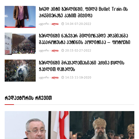
ბრედ პიტი ბერლინში, ფილმ Bullet Train-ის
პრემიერაზე კაბით მივიდა
ᲐᲕᲢᲝᲠᲘ -
ᲐᲚᲘᲐ
14:34 07-20-2022
ბერლინში ნახევარ მილიონამდე ადამიანმა
გააპროტესტა პუტინის პოლიტიკა – ფოტოები
ᲐᲕᲢᲝᲠᲘ -
ᲐᲚᲘᲐ
20:15 02-27-2022
ბერლინში მრავალათასიანი აქცია წყლის
ჭავლით დაშალეს
ᲐᲕᲢᲝᲠᲘ -
ᲐᲚᲘᲐ
14:15 11-19-2020
რედაქტორის რჩევით