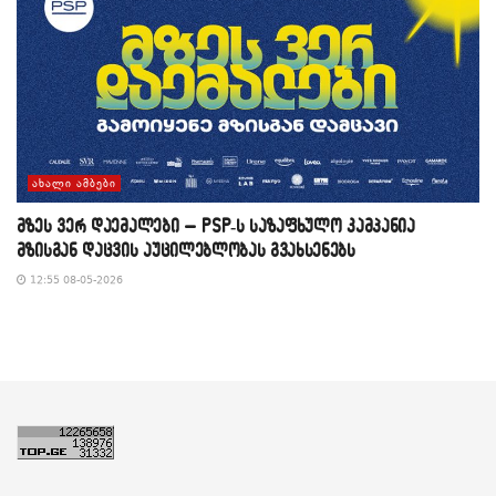
ᲐᲮᲐᲚᲘ ᲐᲛᲑᲔᲑᲘ
მზეს ვერ დაემალები – PSP-ს საზაფხულო კამპანია
მზისგან დაცვის აუცილებლობას გვახსენებს
12:55 08-05-2026