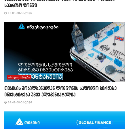
საპრიზო ფონდი
13:05 08-06-2026
ᲐᲮᲐᲚᲘ ᲐᲛᲑᲔᲑᲘ
თიბისის მობილბანკიდან ლონდონის საფონდო ბირჟაზე
ინვესტირება უკვე ელემენტარულია
14:49 08-05-2026