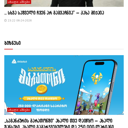
ᲐᲮᲐᲚᲘ ᲐᲛᲑᲔᲑᲘ
,, სხვა საშველი ჩვენ არ გაგვაჩნია” – კახა მიქაია
23:22 06-24-2026
ბიზნესი
ᲐᲮᲐᲚᲘ ᲐᲛᲑᲔᲑᲘ
„საგანძურის მარათონში“ ახალი თვე დაიწყო – ახალი
შანსები, ახალი გამარჯვებულები და 250 000-ლარიანი