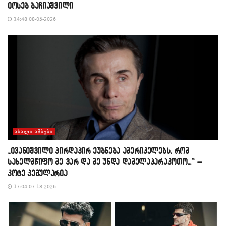
იოსებ ბაჩიაშვილი
14:48 08-05-2026
ᲐᲮᲐᲚᲘ ᲐᲛᲑᲔᲑᲘ
„ივანიშვილი პირდაპირ ეუბნება ამერიკელებს, რომ
სახელმწიფო მე ვარ და მე უნდა დამელაპარაკოთო…“ –
კოტე კემულარია
17:04 07-18-2026