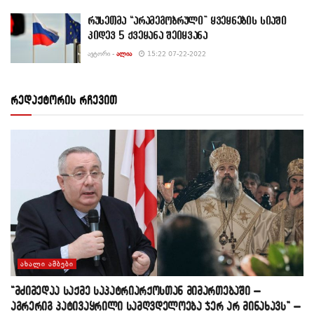
რუსეთმა “არამეგობრული” ყვეყნების სიაში
კიდევ 5 ქვეყანა შეიყვანა
ᲐᲕᲢᲝᲠᲘ -
ᲐᲚᲘᲐ
15:22 07-22-2022
რედაქტორის რჩევით
ᲐᲮᲐᲚᲘ ᲐᲛᲑᲔᲑᲘ
“მძიმედაა საქმე საპატრიარქოსთან მიმართებაში –
აგრერიგ პატივაყრილი სამღვდელოება ჯერ არ მინახავს” –