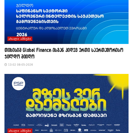
ᲐᲮᲐᲚᲘ ᲐᲛᲑᲔᲑᲘ
თიბისიმ Global Finance-ისგან კიდევ ერთი საერთაშორისო
ჯილდო მიიღო
13:02 08-05-2026
ᲐᲮᲐᲚᲘ ᲐᲛᲑᲔᲑᲘ