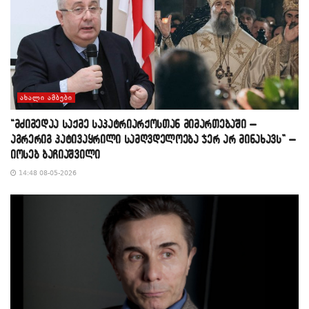
ᲐᲮᲐᲚᲘ ᲐᲛᲑᲔᲑᲘ
“მძიმედაა საქმე საპატრიარქოსთან მიმართებაში –
აგრერიგ პატივაყრილი სამღვდელოება ჯერ არ მინახავს” –
იოსებ ბაჩიაშვილი
14:48 08-05-2026