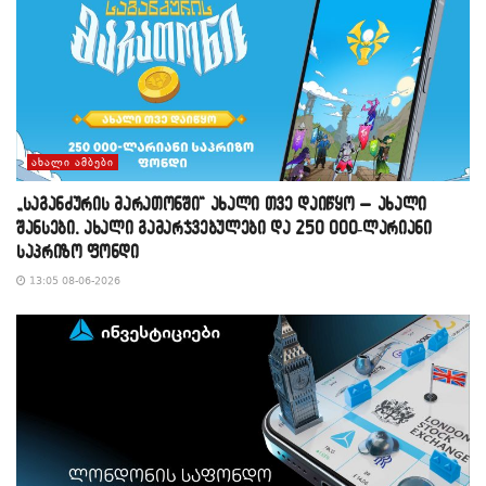
ᲐᲮᲐᲚᲘ ᲐᲛᲑᲔᲑᲘ
„საგანძურის მარათონში“ ახალი თვე დაიწყო – ახალი
შანსები, ახალი გამარჯვებულები და 250 000-ლარიანი
საპრიზო ფონდი
13:05 08-06-2026