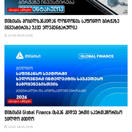
ᲐᲮᲐᲚᲘ ᲐᲛᲑᲔᲑᲘ
თიბისის მობილბანკიდან ლონდონის საფონდო ბირჟაზე
ინვესტირება უკვე ელემენტარულია
14:49 08-05-2026
ᲐᲮᲐᲚᲘ ᲐᲛᲑᲔᲑᲘ
თიბისიმ Global Finance-ისგან კიდევ ერთი საერთაშორისო
ჯილდო მიიღო
13:02 08-05-2026