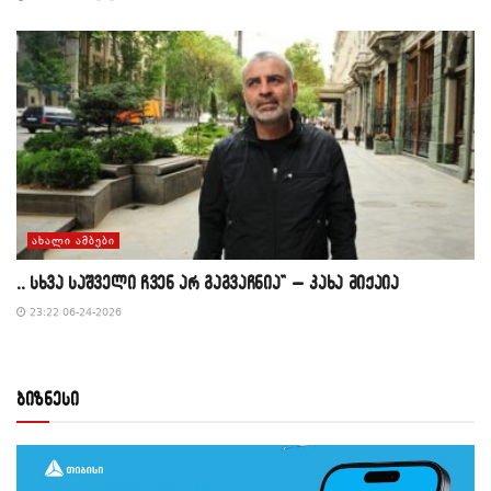
ᲐᲮᲐᲚᲘ ᲐᲛᲑᲔᲑᲘ
,, სხვა საშველი ჩვენ არ გაგვაჩნია” – კახა მიქაია
23:22 06-24-2026
ბიზნესი