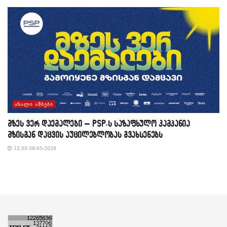
ᲐᲮᲐᲚᲘ ᲐᲛᲑᲔᲑᲘ
მზეს ვერ დაემალები – PSP-ს საზაფხულო კამპანია
მზისგან დაცვის აუცილებლობას გვახსენებს
12:55 08-05-2026