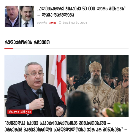
,,ალექსანდრე ჭიკაიძე 50 000 ლარს მთხოვს”
– ლაშა ფარულავა
ᲐᲕᲢᲝᲠᲘ -
ᲐᲚᲘᲐ
14:35 03-10-2026
რედაქტორის რჩევით
ᲐᲮᲐᲚᲘ ᲐᲛᲑᲔᲑᲘ
“მძიმედაა საქმე საპატრიარქოსთან მიმართებაში –
აგრერიგ პატივაყრილი სამღვდელოება ჯერ არ მინახავს” –