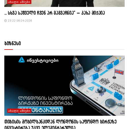
ᲐᲮᲐᲚᲘ ᲐᲛᲑᲔᲑᲘ
,, სხვა საშველი ჩვენ არ გაგვაჩნია” – კახა მიქაია
23:22 06-24-2026
ბიზნესი
ᲐᲮᲐᲚᲘ ᲐᲛᲑᲔᲑᲘ
თიბისის მობილბანკიდან ლონდონის საფონდო ბირჟაზე
ინვესტირება უკვე ელემენტარულია