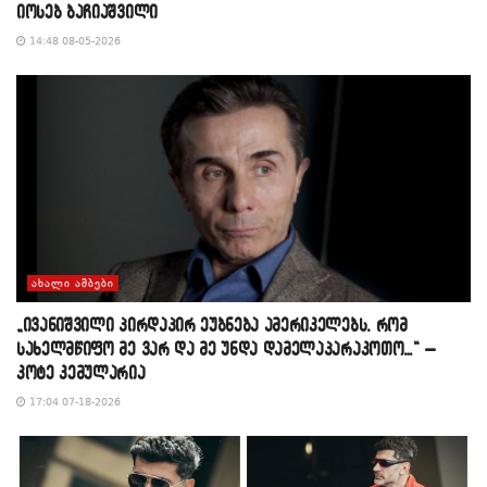
იოსებ ბაჩიაშვილი
14:48 08-05-2026
ᲐᲮᲐᲚᲘ ᲐᲛᲑᲔᲑᲘ
„ივანიშვილი პირდაპირ ეუბნება ამერიკელებს, რომ
სახელმწიფო მე ვარ და მე უნდა დამელაპარაკოთო…“ –
კოტე კემულარია
17:04 07-18-2026