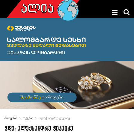
მთავარი
თეგები
ალექსანდრე ჭიკაიძე
ჭდე:
ალექსანდრე ჭიკაიძე