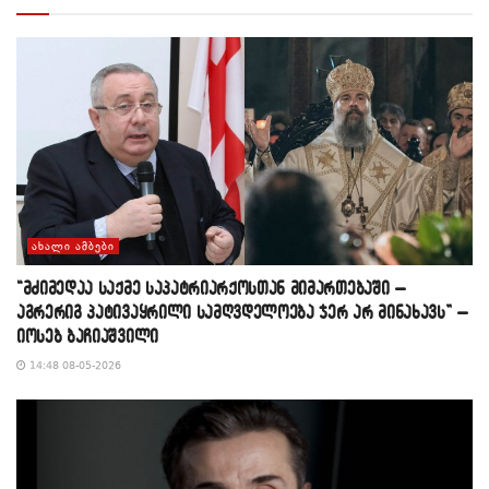
ᲐᲮᲐᲚᲘ ᲐᲛᲑᲔᲑᲘ
“მძიმედაა საქმე საპატრიარქოსთან მიმართებაში –
აგრერიგ პატივაყრილი სამღვდელოება ჯერ არ მინახავს” –
იოსებ ბაჩიაშვილი
14:48 08-05-2026