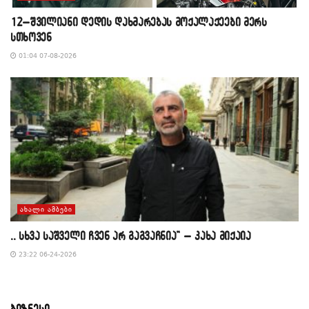
12–შვილიანი დედის დახმარებას მოქალაქეები მერს
სთხოვენ
01:04 07-08-2026
ᲐᲮᲐᲚᲘ ᲐᲛᲑᲔᲑᲘ
,, სხვა საშველი ჩვენ არ გაგვაჩნია” – კახა მიქაია
23:22 06-24-2026
ბიზნესი