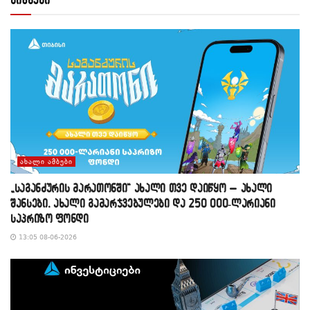
ᲐᲮᲐᲚᲘ ᲐᲛᲑᲔᲑᲘ
„საგანძურის მარათონში“ ახალი თვე დაიწყო – ახალი
შანსები, ახალი გამარჯვებულები და 250 000-ლარიანი
საპრიზო ფონდი
13:05 08-06-2026