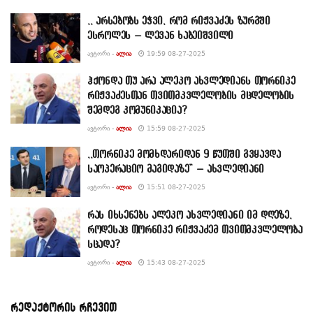
,, არსებობს ეჭვი, რომ რიჟვაძეს ზურგში
ესროლეს – ლევან ხაბეიშვილი
ᲐᲕᲢᲝᲠᲘ -
ᲐᲚᲘᲐ
19:59 08-27-2025
ჰქონდა თუ არა ალეკო ახვლედიანს თორნიკე
რიჟვაძესთან თვითმკვლელობის მცდელობის
შემდეგ კომუნიკაცია?
ᲐᲕᲢᲝᲠᲘ -
ᲐᲚᲘᲐ
15:59 08-27-2025
,,თორნიკე მომხდარიდან 9 წუთში გვყავდა
საოპერაციო მაგიდაზე” – ახვლედიანი
ᲐᲕᲢᲝᲠᲘ -
ᲐᲚᲘᲐ
15:51 08-27-2025
რას იხსენებს ალეკო ახვლედიანი იმ დღეზე,
როდესაც თორნიკე რიჟვაძემ თვითმკვლელობა
სცადა?
ᲐᲕᲢᲝᲠᲘ -
ᲐᲚᲘᲐ
15:43 08-27-2025
რედაქტორის რჩევით