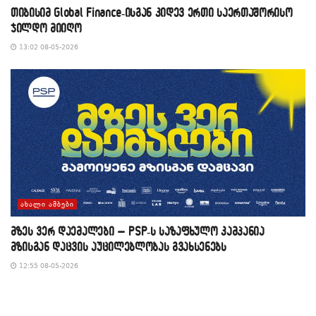
თიბისიმ Global Finance-ისგან კიდევ ერთი საერთაშორისო
ჯილდო მიიღო
13:02 08-05-2026
ᲐᲮᲐᲚᲘ ᲐᲛᲑᲔᲑᲘ
მზეს ვერ დაემალები – PSP-ს საზაფხულო კამპანია
მზისგან დაცვის აუცილებლობას გვახსენებს
12:55 08-05-2026