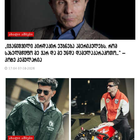
ᲐᲮᲐᲚᲘ ᲐᲛᲑᲔᲑᲘ
„ივანიშვილი პირდაპირ ეუბნება ამერიკელებს, რომ
სახელმწიფო მე ვარ და მე უნდა დამელაპარაკოთო…“ –
კოტე კემულარია
17:04 07-18-2026
ᲐᲮᲐᲚᲘ ᲐᲛᲑᲔᲑᲘ