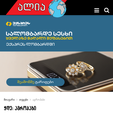
მთავარი
თეგები
აგროჰაბი
ჭდე:
აგროჰაბი