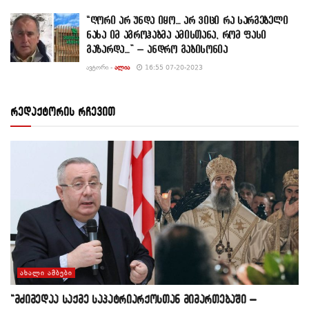
“ღორი არ უნდა იყო… არ ვიცი რა სარგებელი
ნახა იმ აგროჰაბმა ამისთანა, რომ ფასი
გაზარდა…” – ანდრო გაბისონია
ᲐᲕᲢᲝᲠᲘ -
ᲐᲚᲘᲐ
16:55 07-20-2023
რედაქტორის რჩევით
ᲐᲮᲐᲚᲘ ᲐᲛᲑᲔᲑᲘ
“მძიმედაა საქმე საპატრიარქოსთან მიმართებაში –