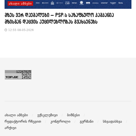
ᲐᲮᲐᲚᲘ ᲐᲛᲑᲔᲑᲘ
მზეს ვერ დაემალები – PSP-ს საზაფხულო კამპანია
მზისგან დაცვის აუცილებლობას გვახსენებს
12:55 08-05-2026
ახალი ამბები
ექსკლუზივი
ბიზნესი
რედაქტორის რჩევით
კონტროლი
გურმანი
სხვადასხვა
არქივი