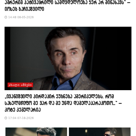
აგრერიგ პატივაყრილი სამღვდელოება ჯერ არ მინახავს” –
იოსებ ბაჩიაშვილი
14:48 08-05-2026
ᲐᲮᲐᲚᲘ ᲐᲛᲑᲔᲑᲘ
„ივანიშვილი პირდაპირ ეუბნება ამერიკელებს, რომ
სახელმწიფო მე ვარ და მე უნდა დამელაპარაკოთო…“ –
კოტე კემულარია
17:04 07-18-2026