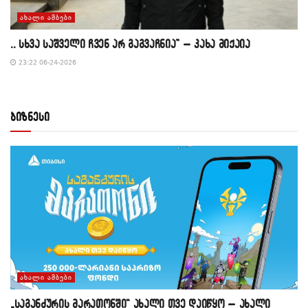
ᲐᲮᲐᲚᲘ ᲐᲛᲑᲔᲑᲘ
,, სხვა საშველი ჩვენ არ გაგვაჩნია” – კახა მიქაია
23:22 06-24-2026
ბიზნესი
ᲐᲮᲐᲚᲘ ᲐᲛᲑᲔᲑᲘ
„საგანძურის მარათონში“ ახალი თვე დაიწყო – ახალი