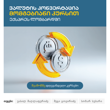
თეგები:
ვასილ მაღლაფერიძე
მეგი გოცირიძე
სოზარ სუბარი