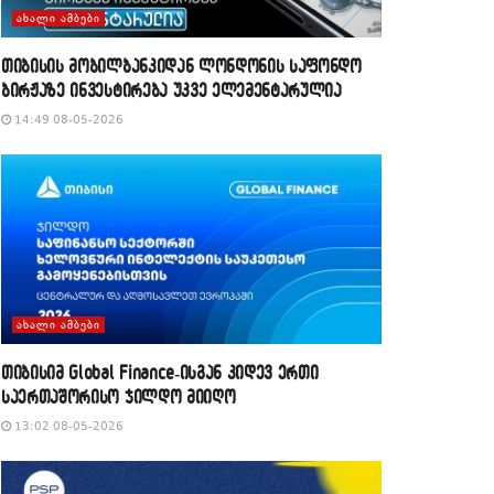
ᲐᲮᲐᲚᲘ ᲐᲛᲑᲔᲑᲘ
თიბისის მობილბანკიდან ლონდონის საფონდო
ბირჟაზე ინვესტირება უკვე ელემენტარულია
14:49 08-05-2026
ᲐᲮᲐᲚᲘ ᲐᲛᲑᲔᲑᲘ
თიბისიმ Global Finance-ისგან კიდევ ერთი
საერთაშორისო ჯილდო მიიღო
13:02 08-05-2026