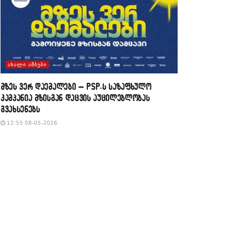
ᲐᲮᲐᲚᲘ ᲐᲛᲑᲔᲑᲘ
მზეს ვერ დაემალები – PSP-ს საზაფხულო
კამპანია მზისგან დაცვის აუცილებლობას
გვახსენებს
12:55 08-05-2026