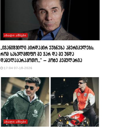
ᲐᲮᲐᲚᲘ ᲐᲛᲑᲔᲑᲘ
„ივანიშვილი პირდაპირ ეუბნება ამერიკელებს,
რომ სახელმწიფო მე ვარ და მე უნდა
დამელაპარაკოთო…“ – კოტე კემულარია
17:04 07-18-2026
ᲐᲮᲐᲚᲘ ᲐᲛᲑᲔᲑᲘ