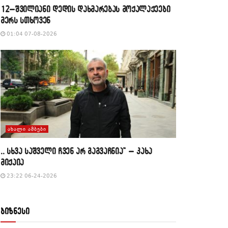
12–შვილიანი დედის დახმარებას მოქალაქეები
მერს სთხოვენ
01:04 07-08-2026
ᲐᲮᲐᲚᲘ ᲐᲛᲑᲔᲑᲘ
,, სხვა საშველი ჩვენ არ გაგვაჩნია” – კახა
მიქაია
23:22 06-24-2026
ბიზნესი