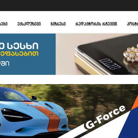
ᲑᲔᲑᲘ
ᲔᲥᲡᲙᲚᲣᲖᲘᲕᲘ
ᲑᲘᲖᲜᲔᲡᲘ
ᲠᲔᲓᲐᲥᲢᲝᲠᲘᲡ ᲠᲩᲔᲕᲘᲗ
ᲙᲝᲜᲢ