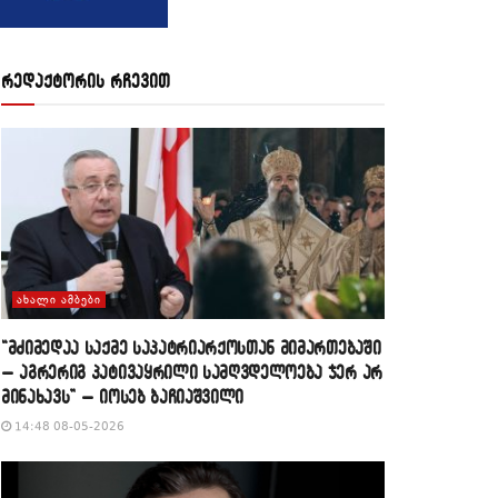
რედაქტორის რჩევით
ᲐᲮᲐᲚᲘ ᲐᲛᲑᲔᲑᲘ
“მძიმედაა საქმე საპატრიარქოსთან მიმართებაში
– აგრერიგ პატივაყრილი სამღვდელოება ჯერ არ
მინახავს” – იოსებ ბაჩიაშვილი
14:48 08-05-2026