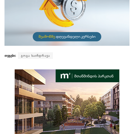
თეგები:
გოგა ხაინდრავა