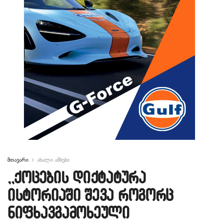
მთავარი
ახალი ამბები
,,ქოცების დიქტატურა
ისტორიაში შევა როგორც
ნიფხავგამოხეული