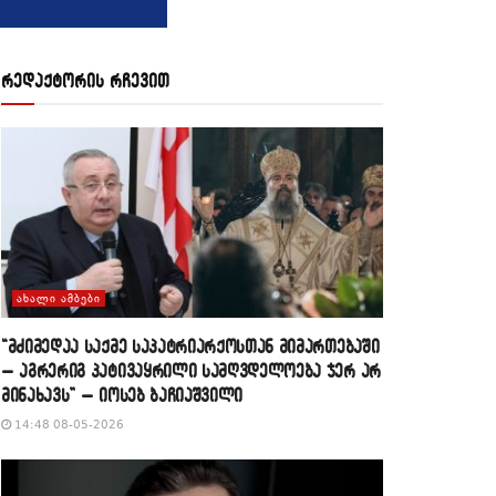
რედაქტორის რჩევით
ᲐᲮᲐᲚᲘ ᲐᲛᲑᲔᲑᲘ
“მძიმედაა საქმე საპატრიარქოსთან მიმართებაში
– აგრერიგ პატივაყრილი სამღვდელოება ჯერ არ
მინახავს” – იოსებ ბაჩიაშვილი
14:48 08-05-2026