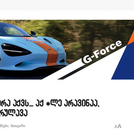
არა აქვს… აქ *ლე არავინაა,
ერულავა
A
მბები
,
მთავარი
A