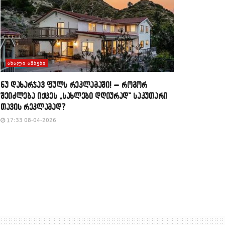
ᲐᲮᲐᲚᲘ ᲐᲛᲑᲔᲑᲘ
​ნუ დახარჯავ ფულს რეკლამაში! – როგორ
შეიძლება იქცეს „სახლები დღიურად“ საკუთარი
თავის რეკლამად?
17:33 08-04-2026