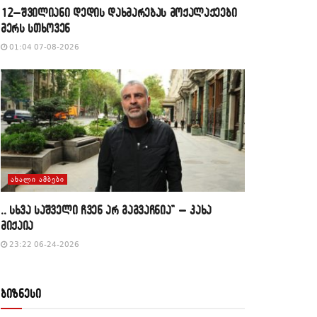
12–შვილიანი დედის დახმარებას მოქალაქეები
მერს სთხოვენ
01:04 07-08-2026
ᲐᲮᲐᲚᲘ ᲐᲛᲑᲔᲑᲘ
,, სხვა საშველი ჩვენ არ გაგვაჩნია” – კახა
მიქაია
23:22 06-24-2026
ბიზნესი