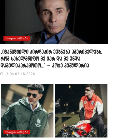
ᲐᲮᲐᲚᲘ ᲐᲛᲑᲔᲑᲘ
„ივანიშვილი პირდაპირ ეუბნება ამერიკელებს,
რომ სახელმწიფო მე ვარ და მე უნდა
დამელაპარაკოთო…“ – კოტე კემულარია
17:04 07-18-2026
ᲐᲮᲐᲚᲘ ᲐᲛᲑᲔᲑᲘ