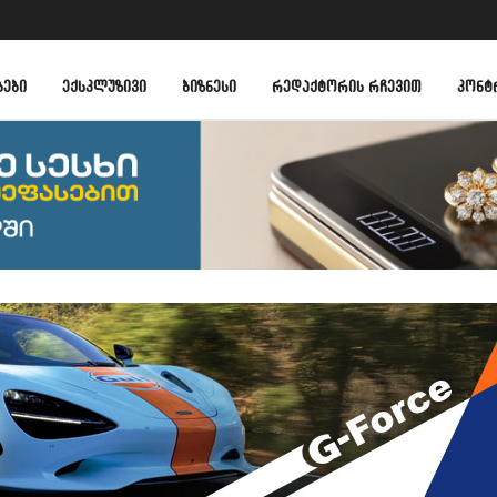
ᲑᲔᲑᲘ
ᲔᲥᲡᲙᲚᲣᲖᲘᲕᲘ
ᲑᲘᲖᲜᲔᲡᲘ
ᲠᲔᲓᲐᲥᲢᲝᲠᲘᲡ ᲠᲩᲔᲕᲘᲗ
ᲙᲝᲜᲢ