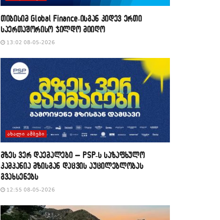
თიბისიმ Global Finance-ისგან კიდევ ერთი
საერთაშორისო ჯილდო მიიღო
13:02 08-05-2026
ᲐᲮᲐᲚᲘ ᲐᲛᲑᲔᲑᲘ
მზეს ვერ დაემალები – PSP-ს საზაფხულო
კამპანია მზისგან დაცვის აუცილებლობას
გვახსენებს
12:55 08-05-2026