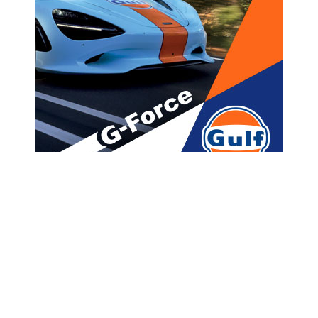
მთავარი
ახალი ამბები
ხოშტარია პოლიტპატიმარია,
მისთვის ადეკვატური
მკურნალობა უნდა იყოს
უზრუნველყოფილი – საია