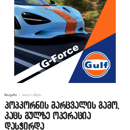
მთავარი
ახალი ამბები
პოპკორნის მარცვალის გამო,
კაცს გულზე ოპერაცია
დასჭირდა